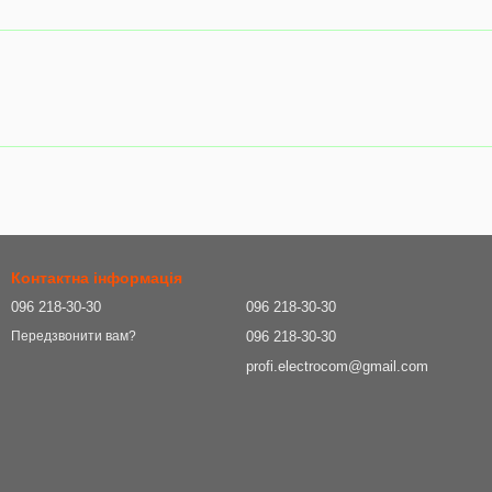
Контактна інформація
096 218-30-30
096 218-30-30
096 218-30-30
Передзвонити вам?
profi.electrocom@gmail.com