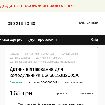
ПІДХОДИТЬ - НЕ ОФОРМЛЯЙТЕ ЗАМОВЛЕННЯ
096 218-30-30
Мій кошик
Вхід
лічної оферти
Відгуки про магазин
Головна
Запчастини та аксесуари
Холодильники
Датчики, сенсори
Датчики, сенсори LG
Датчик відтаювання для холодильника LG 6615JB2005A
Датчик відтаювання для
холодильника LG 6615JB2005A
В наявності
Артикул: 00000005491
Написати відгук
165 грн
Порівняти
В бажання
Увійти
для відображення накопичувальної знижки
%