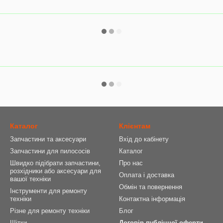
Каталог
Клієнтам
Запчастини та аксесуари
Вхід до кабінету
Запчастини для пилососів
Каталог
Швидко підібрати запчастини,
Про нас
розхідники або аксесуари для
Оплата і доставка
вашої техніки
Обмін та повернення
Інструменти для ремонту
техніки
Контактна інформація
Різне для ремонту техніки
Блог
Щітки
Договір публічної оферти