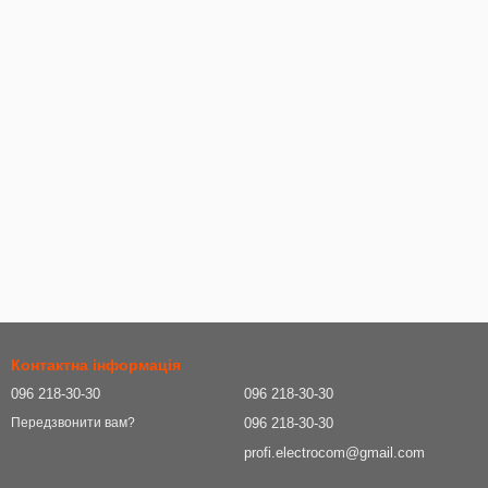
Контактна інформація
096 218-30-30
096 218-30-30
096 218-30-30
Передзвонити вам?
profi.electrocom@gmail.com