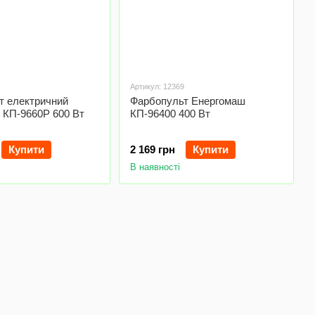
Артикул: 12369
т електричний
Фарбопульт Енергомаш
 КП-9660Р 600 Вт
КП-96400 400 Вт
Купити
2 169 грн
Купити
В наявності