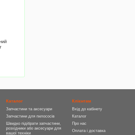
ний
т
Каталог
Клієнтам
Запчастини та аксесуари
Вхід до кабінету
Запчастини для пилососів
Каталог
Швидко підібрати запчастини,
Про нас
розхідники або аксесуари для
Оплата і доставка
вашої техніки