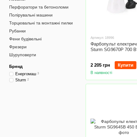
Перфоратори та бетоноломи
Полірувальні машини
Торцювальні та монтажні пилки
Рубанки
Артикул: 18996
Фени будівельні
Фарбопульт електрич
Фрезери
Sturm SG9670P 700 В
Шуруповерти
2 205 грн
Купити
Бренд
В наявності
Енергомаш
3
Sturm
2