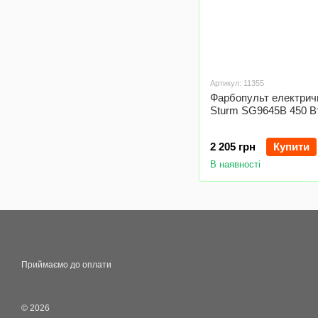
Артикул: 11355
Фарбопульт електрич
Sturm SG9645B 450 В
2 205 грн
Купити
В наявності
Приймаємо до оплати
© 2026