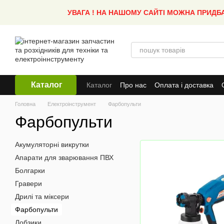
Перейти до основного контенту
УВАГА ! НА НАШОМУ САЙТІ МОЖНА ПРИДБ
Каталог
Каталог
Про нас
Оплата і доставка
Головна
Електроінструмент
Фарбопульти
Фарбопульти
Акумуляторні викрутки
Апарати для зварювання ПВХ
Болгарки
Гравери
Дрилі та міксери
Фарбопульти
Лобзики