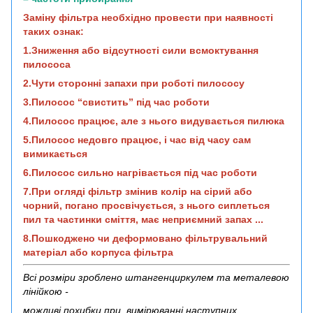
Заміну фільтра необхідно провести при наявності
таких ознак:
1.Зниження або відсутності сили всмоктування
пилососа
2.Чути сторонні запахи при роботі пилососу
3.Пилосос “свистить” під час роботи
4.Пилосос працює, але з нього видувається пилюка
5.Пилосос недовго працює, і час від часу сам
вимикається
6.Пилосос сильно нагрівається під час роботи
7.При огляді фільтр змінив колір на сірий або
чорний, погано просвічується, з нього сиплеться
пил та частинки сміття, має неприємний запах ...
8.Пошкоджено чи деформовано фільтрувальний
матеріал або корпуса фільтра
Всі розміри зроблено штангенциркулем та металевою
лінійкою -
можливі похибки при вимірюванні наступних