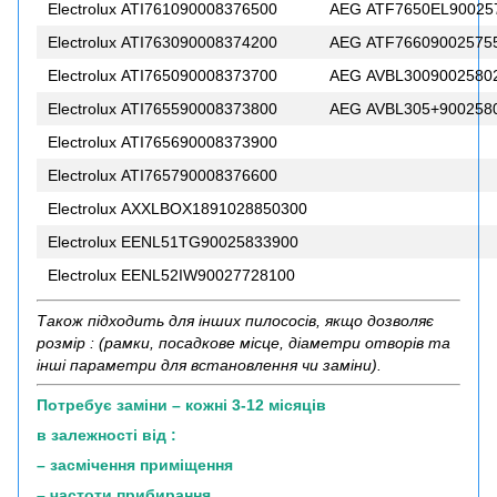
Electrolux ATI761090008376500
AEG ATF7650EL90025
Electrolux ATI763090008374200
AEG ATF76609002575
Electrolux ATI765090008373700
AEG AVBL3009002580
Electrolux ATI765590008373800
AEG AVBL305+900258
Electrolux ATI765690008373900
Electrolux ATI765790008376600
Electrolux AXXLBOX1891028850300
Electrolux EENL51TG90025833900
Electrolux EENL52IW90027728100
Також підходить для інших пилососів, якщо дозволяє
розмір : (рамки, посадкове місце, діаметри отворів та
інші параметри для встановлення чи заміни).
Потребує заміни – кожні 3-12 місяців
в залежності від :
– засмічення приміщення
– частоти прибирання