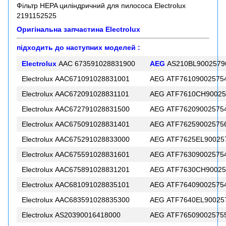
Фільтр HEPA циліндричний для пилососа Electrolux
2191152525
Оригінальна запчастина Electrolux
підходить до наступних моделей :
Electrolux
AAC 673591028831900
AEG
AS210BL9002579
Electrolux AAC671091028831001
AEG ATF76109002575
Electrolux AAC672091028831101
AEG ATF7610CH90025
Electrolux AAC672791028831500
AEG ATF76209002575
Electrolux AAC675091028831401
AEG ATF76259002575
Electrolux AAC675291028833000
AEG ATF7625EL90025
Electrolux AAC675591028831601
AEG ATF76309002575
Electrolux AAC675891028831201
AEG ATF7630CH90025
Electrolux AAC681091028835101
AEG ATF76409002575
Electrolux AAC683591028835300
AEG ATF7640EL90025
Electrolux AS20390016418000
AEG ATF76509002575