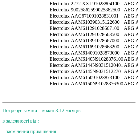
Electrolux 2272 XXL91028804100
AEG A
Electrolux 90025862590025862500
AEG A
Electrolux AAC671091028831001
AEG A
Electrolux AAM610390315122600
AEG A
Electrolux AAM611291028667100
AEG A
Electrolux AAM611291028668500
AEG A
Electrolux AAM611391028667000
AEG A
Electrolux AAM611691028668200
AEG A
Electrolux AAM614091028873000
AEG A
Electrolux AAM6140N91028876100
AEG A
Electrolux AAM6144N90315120401
AEG A
Electrolux AAM6145N90315122701
AEG A
Electrolux AAM615091028873100
AEG A
Electrolux AAM6150N91028876300
AEG A
Потребує заміни – кожні 3-12 місяців
в залежності від :
– засмічення приміщення