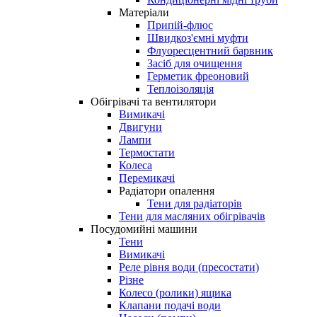
Матеріали
Припій-флюс
Швидкоз'ємні муфти
Флуоресцентний барвник
Засіб для очищення
Герметик фреоновий
Теплоізоляція
Обігрівачі та вентилятори
Вимикачі
Двигуни
Лампи
Термостати
Колеса
Перемикачі
Радіатори опалення
Тени для радіаторів
Тени для масляних обігрівачів
Посудомийні машини
Тени
Вимикачі
Реле рівня води (пресостати)
Різне
Колесо (ролики) ящика
Клапани подачі води