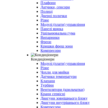
Плафони
Датчики, сенсори
Полиці
Дверні полички
Різне
Модулі (плати) управління
Панелі ящика
Ущільнювальна гума
Випарники
Фреон
Кришки фреш зони
Компресори
Кондиціонери
Модулі (плати) управління
Різне
Чохли для мийки
Датчики температури
Клапани
Турбіни
Вентилятори (крильчатки)
Крани сервісні
Двигуни зовнішнього блоку
Двигуни внутрішнього блоку
Компресори