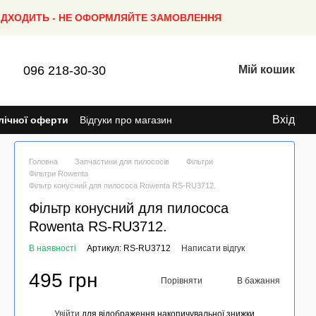
ПІДХОДИТЬ - НЕ ОФОРМЛЯЙТЕ ЗАМОВЛЕННЯ
096 218-30-30
Мій кошик
Вхід
лічної оферти
Відгуки про магазин
Головна
Запчастини для пилососів
Фільтри
Фільтри Rowenta
Фільтр конусний для пилососа Rowenta RS-RU3712.
Фільтр конусний для пилососа
Rowenta RS-RU3712.
В наявності
Артикул: RS-RU3712
Написати відгук
495 грн
Порівняти
В бажання
Увійти
для відображення накопичувальної знижки
%