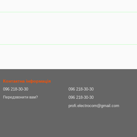
Контактна інформація
096 218-30-30
096 218-30-30
096 218-30-30
Передзвонити вам?
profi.electrocom@gmail.com