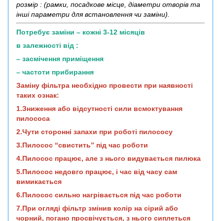
розмір : (рамки, посадкове місце, діаметри отворів та
інші параметри для встановлення чи заміни).
Потребує заміни – кожні 3-12 місяців
в залежності від :
– засмічення приміщення
– частоти прибирання
Заміну фільтра необхідно провести при наявності
таких ознак:
1.Зниження або відсутності сили всмоктування
пилососа
2.Чути сторонні запахи при роботі пилососу
3.Пилосос “свистить” під час роботи
4.Пилосос працює, але з нього видувається пилюка
5.Пилосос недовго працює, і час від часу сам
вимикається
6.Пилосос сильно нагрівається під час роботи
7.При огляді фільтр змінив колір на сірий або
чорний, погано просвічується, з нього сиплеться