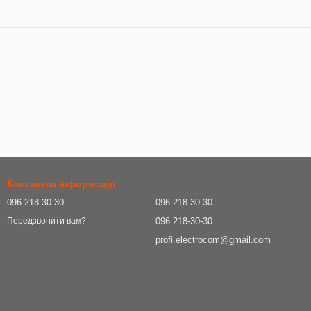
Контактна інформація
096 218-30-30
096 218-30-30
096 218-30-30
Передзвонити вам?
profi.electrocom@gmail.com