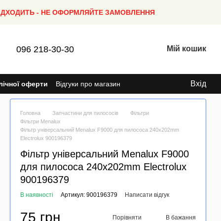
ПІДХОДИТЬ - НЕ ОФОРМЛЯЙТЕ ЗАМОВЛЕННЯ
096 218-30-30
Мій кошик
Вхід
лічної оферти
Відгуки про магазин
Головна
Запчастини для пилососів
Фільтри
Фільтри Menalux
Фільтр універсальний Menalux F9000 для пилососа 240x202mm
Electrolux 900196379
Фільтр універсальний Menalux F9000
для пилососа 240x202mm Electrolux
900196379
В наявності
Артикул: 900196379
Написати відгук
75 грн
Порівняти
В бажання