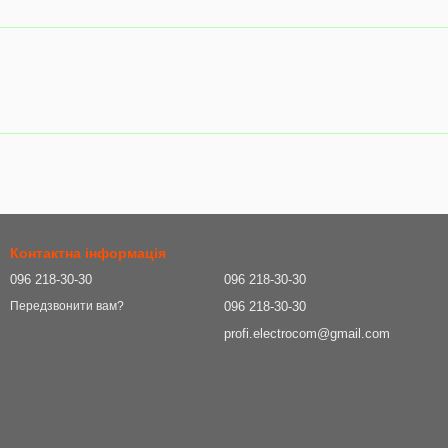
Контактна інформація
096 218-30-30
096 218-30-30
096 218-30-30
Передзвонити вам?
profi.electrocom@gmail.com