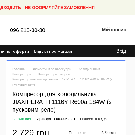
ПІДХОДИТЬ - НЕ ОФОРМЛЯЙТЕ ЗАМОВЛЕННЯ
096 218-30-30
Мій кошик
Вхід
лічної оферти
Відгуки про магазин
Головна
Запчастини та аксесуари
Холодильники
Компресори
Компресори Jiaxipera
Компресор для холодильника JIAXIPERA TТ1116Y R600a 184W (з
пусковим реле)
Компресор для холодильника
JIAXIPERA TТ1116Y R600a 184W (з
пусковим реле)
В наявності
Артикул: 00000062311
Написати відгук
2 729 грн
Порівняти
В бажання