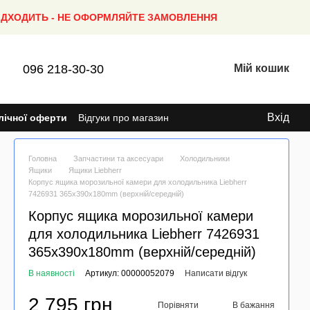
ПІДХОДИТЬ - НЕ ОФОРМЛЯЙТЕ ЗАМОВЛЕННЯ
096 218-30-30
Мій кошик
Вхід
лічної оферти
Відгуки про магазин
Головна
Запчастини та аксесуари
Холодильники
Ящики
Ящики Liebherr
Корпус ящика морозильної камери для холодильника Liebherr
7426931 365x390x180mm (верхній/середній)
Корпус ящика морозильної камери
для холодильника Liebherr 7426931
365x390x180mm (верхній/середній)
В наявності
Артикул: 00000052079
Написати відгук
2 795 грн
Порівняти
В бажання