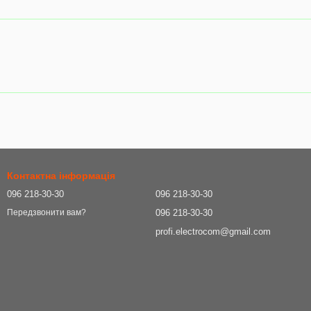
Контактна інформація
096 218-30-30
096 218-30-30
096 218-30-30
Передзвонити вам?
profi.electrocom@gmail.com