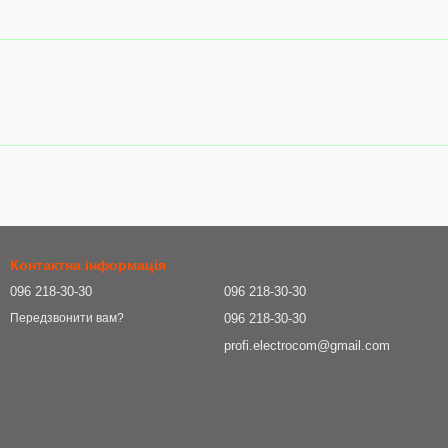
Контактна інформація
096 218-30-30
096 218-30-30
096 218-30-30
Передзвонити вам?
profi.electrocom@gmail.com