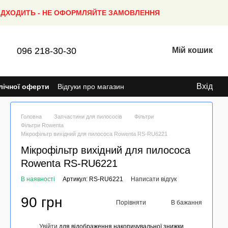
ПІДХОДИТЬ - НЕ ОФОРМЛЯЙТЕ ЗАМОВЛЕННЯ
096 218-30-30
Мій кошик
Вхід
лічної оферти
Відгуки про магазин
Головна
Запчастини для пилососів
Фільтри
Фільтри Rowenta
Мікрофільтр вихідний для пилососа Rowenta RS-RU6221
Мікрофільтр вихідний для пилососа
Rowenta RS-RU6221
В наявності
Артикул: RS-RU6221
Написати відгук
90 грн
Порівняти
В бажання
Увійти
для відображення накопичувальної знижки
%