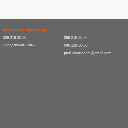
Контактна інформація
096 218-30-30
096 218-30-30
096 218-30-30
Передзвонити вам?
profi.electrocom@gmail.com