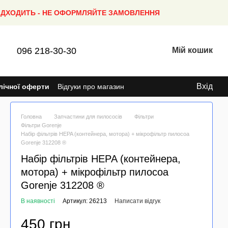
ПІДХОДИТЬ - НЕ ОФОРМЛЯЙТЕ ЗАМОВЛЕННЯ
096 218-30-30
Мій кошик
Вхід
лічної оферти
Відгуки про магазин
Головна
Запчастини для пилососів
Фільтри
Фільтри Gorenje
Набір фільтрів HEPA (контейнера, мотора) + мікрофільтр пилосоа
Gorenje 312208 ®
Набір фільтрів HEPA (контейнера,
мотора) + мікрофільтр пилосоа
Gorenje 312208 ®
В наявності
Артикул: 26213
Написати відгук
450 грн