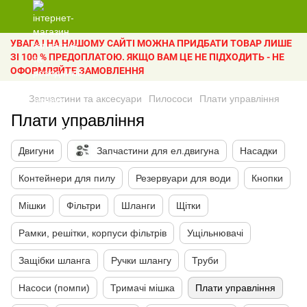
УВАГА ! НА НАШОМУ САЙТІ МОЖНА ПРИДБАТИ ТОВАР ЛИШЕ
ЗІ 100 % ПРЕДОПЛАТОЮ. ЯКЩО ВАМ ЦЕ НЕ ПІДХОДИТЬ - НЕ
ОФОРМЛЯЙТЕ ЗАМОВЛЕННЯ
Запчастини та аксесуари
Пилососи
Плати управління
Плати управління
Двигуни
Запчастини для ел.двигуна
Насадки
Контейнери для пилу
Резервуари для води
Кнопки
Мішки
Фільтри
Шланги
Щітки
Рамки, решітки, корпуси фільтрів
Ущільнювачі
Защібки шланга
Ручки шлангу
Труби
Насоси (помпи)
Тримачі мішка
Плати управління