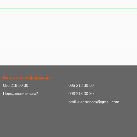
Контактна інформація
096 218-30-30
096 218-30-30
096 218-30-30
Передзвонити вам?
profi.electrocom@gmail.com