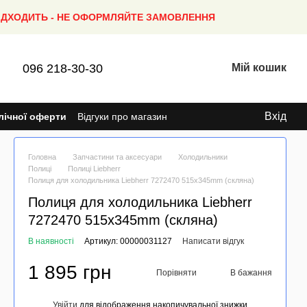
ПІДХОДИТЬ - НЕ ОФОРМЛЯЙТЕ ЗАМОВЛЕННЯ
096 218-30-30
Мій кошик
Вхід
лічної оферти
Відгуки про магазин
Головна
Запчастини та аксесуари
Холодильники
Полиці
Полиці Liebherr
Полиця для холодильника Liebherr 7272470 515x345mm (скляна)
Полиця для холодильника Liebherr
7272470 515x345mm (скляна)
В наявності
Артикул: 00000031127
Написати відгук
1 895 грн
Порівняти
В бажання
Увійти
для відображення накопичувальної знижки
%