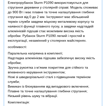
Електрорубанок Sturm P1090 використовується для
стругання деревини у столярній справі. Модель споживає
до 900 Вт і має плавне та точне налаштування глибини
стругання від 0 до 2 мм. Інструмент має збільшений
термін служби завдяки міцному металевому корпусу та
наявності функції плавного пуску, а завдяки надгладкій
алюмінієвій підошві стає можливим висока якість
обробки. Рубанок Sturm P1090 легкий і простий в
експлуатації, незамінний у столярних майстернях.
особливості:
Паралельна напрямна в комплекті;
Надгладка алюмінієва підошва забезпечує високу якість
обробки;
Зручна рукоятка з м'яким покриттям для стійкого та
впевненого керування інструментом;
Ножі зі швидкорізальної сталі з підвищеним терміном
служби;
Вимикач із блокуванням від випадкового включення;
Плавне та точне налаштування глибини стругання;
Низький рівень шуму та вібрації.
Комплектація: