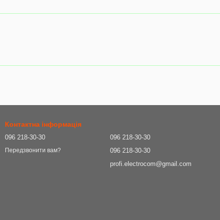
Контактна інформація
096 218-30-30
096 218-30-30
096 218-30-30
Передзвонити вам?
profi.electrocom@gmail.com