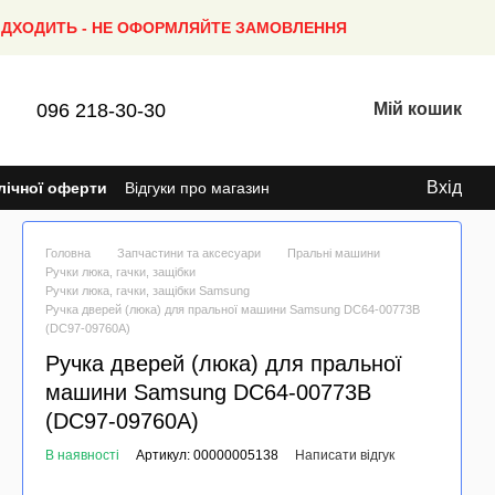
ПІДХОДИТЬ - НЕ ОФОРМЛЯЙТЕ ЗАМОВЛЕННЯ
096 218-30-30
Мій кошик
Вхід
лічної оферти
Відгуки про магазин
Головна
Запчастини та аксесуари
Пральні машини
Ручки люка, гачки, защібки
Ручки люка, гачки, защібки Samsung
Ручка дверей (люка) для пральної машини Samsung DC64-00773B
(DC97-09760A)
Ручка дверей (люка) для пральної
машини Samsung DC64-00773B
(DC97-09760A)
В наявності
Артикул: 00000005138
Написати відгук