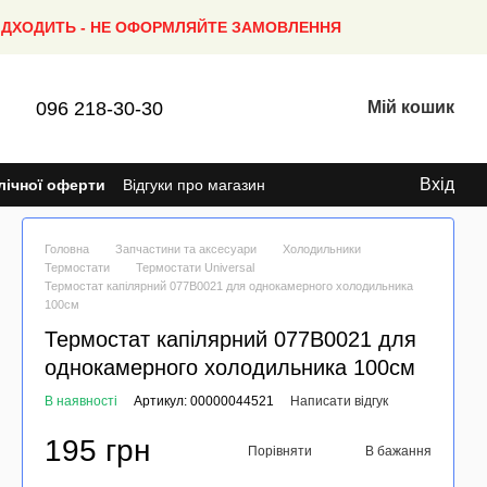
ПІДХОДИТЬ - НЕ ОФОРМЛЯЙТЕ ЗАМОВЛЕННЯ
096 218-30-30
Мій кошик
Вхід
лічної оферти
Відгуки про магазин
Головна
Запчастини та аксесуари
Холодильники
Термостати
Термостати Universal
Термостат капілярний 077B0021 для однокамерного холодильника
100см
Термостат капілярний 077B0021 для
однокамерного холодильника 100см
В наявності
Артикул: 00000044521
Написати відгук
195 грн
Порівняти
В бажання