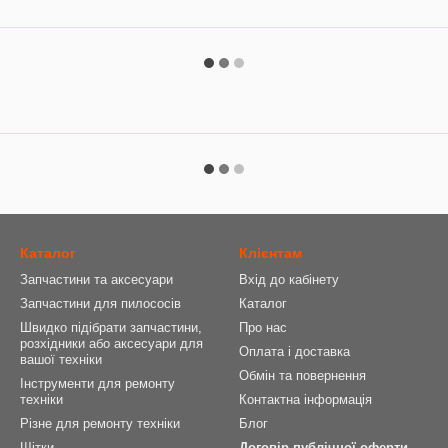
Каталог
Клієнтам
Запчастини та аксесуари
Вхід до кабінету
Запчастини для пилососів
Каталог
Швидко підібрати запчастини,
Про нас
розхідники або аксесуари для
Оплата і доставка
вашої техніки
Обмін та повернення
Інструменти для ремонту
техніки
Контактна інформація
Різне для ремонту техніки
Блог
Щітки
Договір публічної оферти