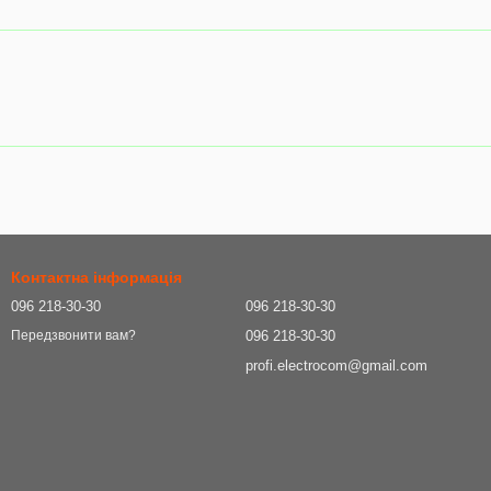
Контактна інформація
096 218-30-30
096 218-30-30
096 218-30-30
Передзвонити вам?
profi.electrocom@gmail.com