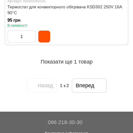
Артикул: 00000049335
Термостат для конвекторного обігрівача KSD302 250V 16A
90°C
95 грн
В наявності
Показати ще 1 товар
Назад
Вперед
1
з 2
096 218-30-30