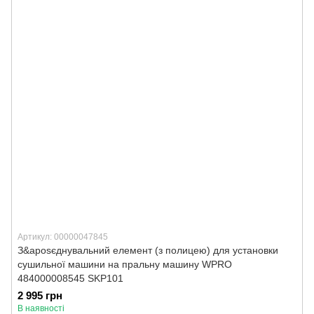
Артикул: 00000047845
З&aposєднувальний елемент (з полицею) для установки
сушильної машини на пральну машину WPRO
484000008545 SKP101
2 995 грн
В наявності