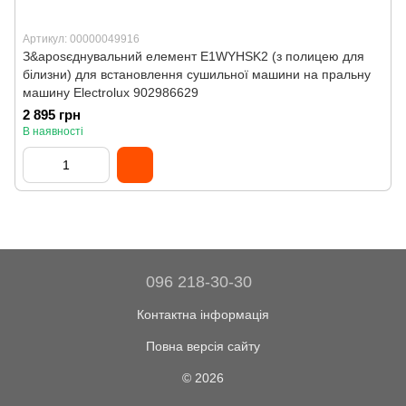
Артикул: 00000049916
З&aposєднувальний елемент E1WYHSK2 (з полицею для
білизни) для встановлення сушильної машини на пральну
машину Electrolux 902986629
2 895 грн
В наявності
096 218-30-30
Контактна інформація
Повна версія сайту
© 2026