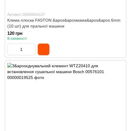
Артикул: 00000044137
Клема плоска FASTON &apos&aposмама&apos&apos 6mm
(10 шт) для пральної машини
120 грн
В наявності