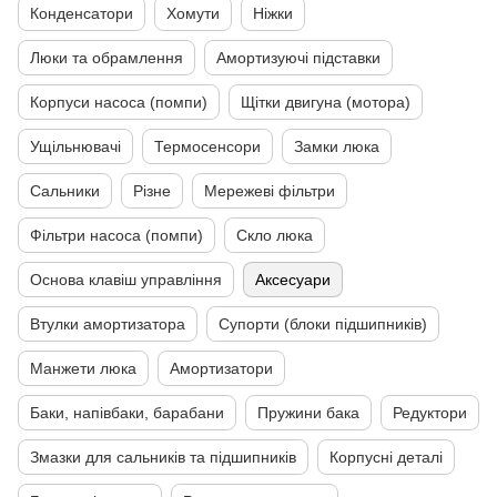
Конденсатори
Хомути
Ніжки
Люки та обрамлення
Амортизуючі підставки
Корпуси насоса (помпи)
Щітки двигуна (мотора)
Ущільнювачі
Термосенсори
Замки люка
Сальники
Різне
Мережеві фільтри
Фільтри насоса (помпи)
Скло люка
Основа клавіш управління
Аксесуари
Втулки амортизатора
Супорти (блоки підшипників)
Манжети люка
Амортизатори
Баки, напівбаки, барабани
Пружини бака
Редуктори
Змазки для сальників та підшипників
Корпусні деталі