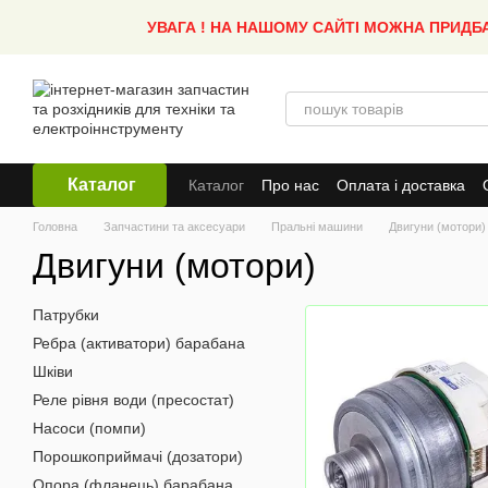
Перейти до основного контенту
УВАГА ! НА НАШОМУ САЙТІ МОЖНА ПРИДБ
Каталог
Каталог
Про нас
Оплата і доставка
Головна
Запчастини та аксесуари
Пральні машини
Двигуни (мотори)
Двигуни (мотори)
Патрубки
Ребра (активатори) барабана
Шківи
Реле рівня води (пресостат)
Насоси (помпи)
Порошкоприймачі (дозатори)
Опора (фланець) барабана