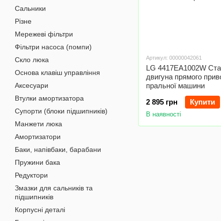
Сальники
Різне
Мережеві фільтри
Фільтри насоса (помпи)
Артикул: 00000042061
Скло люка
LG 4417EA1002W Ста
Основа клавіш управління
двигуна прямого прив
Аксесуари
пральної машини
Втулки амортизатора
2 895 грн
Купити
Супорти (блоки підшипників)
В наявності
Манжети люка
Амортизатори
Баки, напівбаки, барабани
Пружини бака
Редуктори
Змазки для сальників та
підшипників
Корпусні деталі