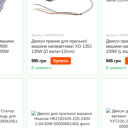
Артикул: 00000000343
Артикул: 0000
 машини
Двигун прання для пральної
Двигун пра
0500
машини напівавтомат XD-135J
машини на
 900W
135W (D вала=12mm)
100W (L в
вала=12m
995 грн
Купити
945 грн
В наявності
В наявності