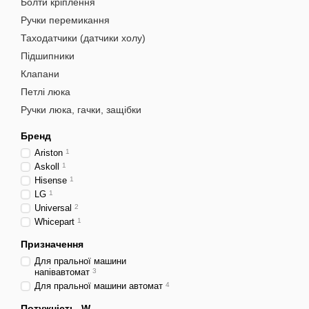
Болти кріплення
Ручки перемикання
Таходатчики (датчики холу)
Підшипники
Клапани
Петлі люка
Ручки люка, гачки, защібки
Бренд
Ariston
1
Askoll
1
Hisense
1
LG
1
Universal
2
Whicepart
1
Призначення
Для пральної машини
напівавтомат
3
Для пральної машини автомат
4
Потужність, W