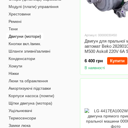
Модулі (плати) управління
Хрестовини
Ремені
Тени
Артикул: 00000030450
Двигуни (мотори)
Двигун для пральної
Кнопки вкл./вимк.
автомат Beko 282801
Шланги зливні/заливні
M500 Askoll 220V 6A
Конденсатори
6 400 грн
Купити
Хомути
В наявності
Ніжки
Люки та обрамлення
Амортизуючі підставки
Корпуси насоса (помпи)
Щітки двигуна (мотора)
Ущільнювачі
Термосенсори
Замки люка