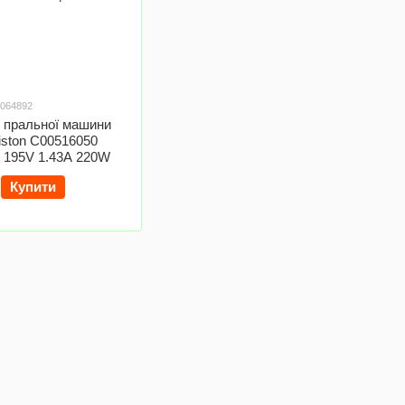
0064892
 пральної машини
iston C00516050
 195V 1.43A 220W
Купити