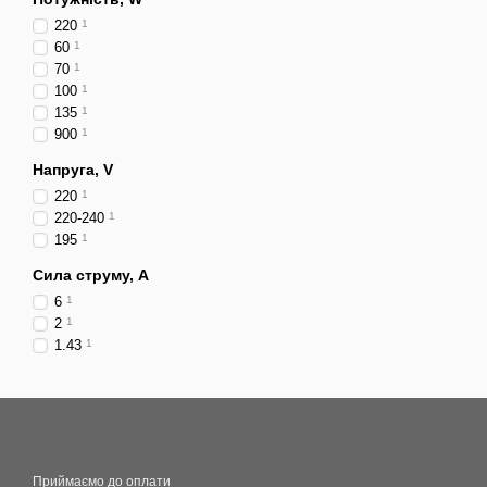
220
1
60
1
70
1
100
1
135
1
900
1
Напруга, V
220
1
220-240
1
195
1
Сила струму, A
6
1
2
1
1.43
1
Приймаємо до оплати