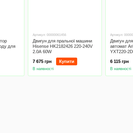
Артикул: 00000061456
Артикул: 0000
тор
Двигун для пральної машини
Двигун для
оду для
Hisense HK2182426 220-240V
автомат Ar
2.0A 60W
YXT220-2D
7 675 грн
Купити
6 115 грн
В наявності
В наявності