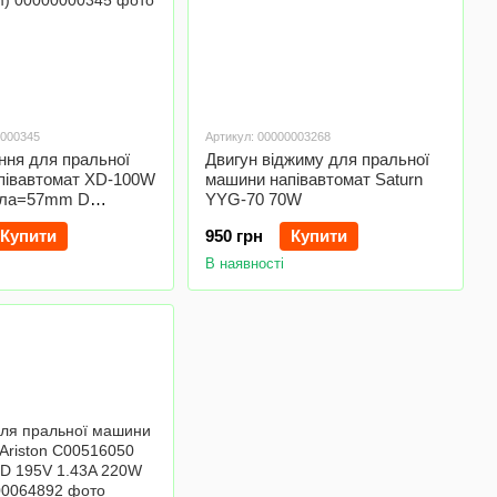
0000345
Артикул: 00000003268
ння для пральної
Двигун віджиму для пральної
півавтомат XD-100W
машини напівавтомат Saturn
ала=57mm D
YYG-70 70W
m)
Купити
950 грн
Купити
В наявності