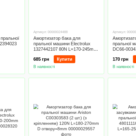
Артикул: 00000024488
Артикул: 0000
 пральної
Амортизатор бака для
Амортизат
52394023
пральної машини Electrolux
пральної 
1327442107 80N L=170-245mm
DC66-0034
D отворів=11mm
260mm D о
685 грн
Купити
170 грн
В наявності
В наявності