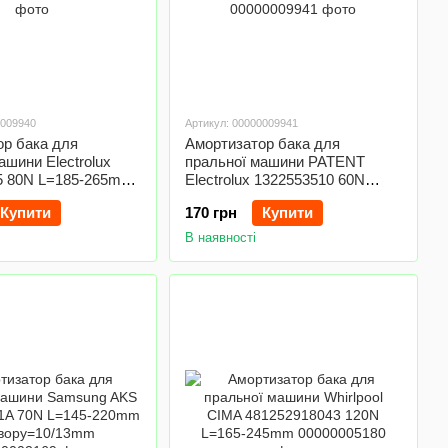
0009940
Артикул: 00000009941
ор бака для
Амортизатор бака для
ашини Electrolux
пральної машини PATENT
5 80N L=185-265mm
Electrolux 1322553510 60N
=11mm
L=165-240mm D отвору=11mm
Купити
170 грн
Купити
В наявності