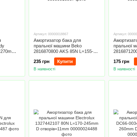
Артикул: 00000018867
Артикул: 0000
я
Амортизатор бака для
Амортизат
dy
пральної машини Beko
пральної 
5-270mm
2816870800 AKS 85N L=155-
281687120
230mm D отвору=11mm
265mm D о
235 грн
Купити
175 грн
В наявності
В наявності