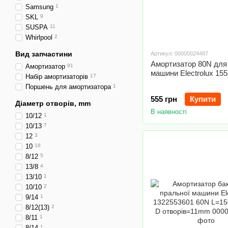
Samsung
1
SKL
9
SUSPA
11
Whirlpool
2
Вид запчастини
Артикул: 00000024487
Амортизатор 80N для
Амортизатор
91
машини Electrolux 15
Набір амортизаторів
17
Поршень для амортизатора
1
555 грн
Купити
Діаметр отворів, mm
В наявності
10/12
1
10/13
7
12
3
10
18
8/12
5
13/8
4
13/10
1
10/10
2
9/14
1
8/12(13)
2
8/11
1
8/14
1