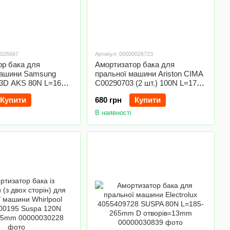
0026667
Артикул: 00000026723
ор бака для
Амортизатор бака для
машини Samsung
пральної машини Ariston CIMA
3D AKS 80N L=165-
C00290703 (2 шт.) 100N L=170-
творів=10/13mm
260mm D отвору=13mm
Купити
680 грн
Купити
В наявності