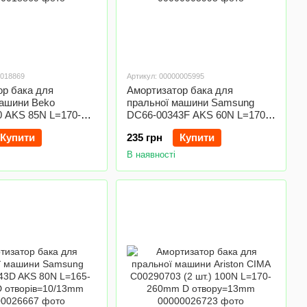
0018869
Артикул: 00000005995
ор бака для
Амортизатор бака для
машини Beko
пральної машини Samsung
0 AKS 85N L=170-
DC66-00343F AKS 60N L=170-
творів=11mm
250mm D отворів=10mm
Купити
235 грн
Купити
В наявності