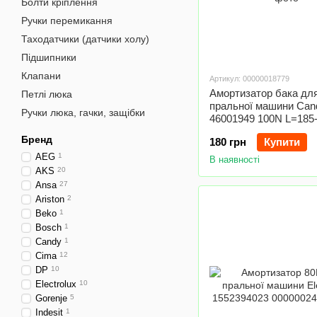
Болти кріплення
Ручки перемикання
Таходатчики (датчики холу)
Підшипники
Клапани
Артикул: 00000018779
Амортизатор бака дл
Петлі люка
пральної машини Can
Ручки люка, гачки, защібки
46001949 100N L=18
D отворів=12mm
Бренд
180 грн
Купити
AEG
1
В наявності
AKS
20
Ansa
27
Ariston
2
Beko
1
Bosch
1
Candy
1
Cima
12
DP
10
Electrolux
10
Gorenje
5
Indesit
1