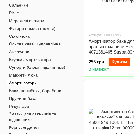
Сальники
Різне
Мережеві фільтри
Фільтри насоса (помпи)
Артикул: 00000009950
Скло люка
Амортизатор бака дл
Основа клавіш управління
пральної машини Elect
Аксесуари
4071361465 Suspa 80
270mm D отвору=13
Втулки амортизатора
255 грн
Купити
Супорти (блоки підшипників)
В наявності
Манжети люка
Амортизатори
Баки, напівбаки, барабани
Пружини бака
Редуктори
Змазки для сальників та
підшипників
Корпусні деталі