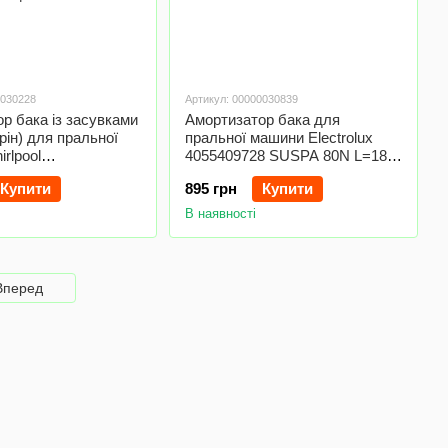
0030228
Артикул: 00000030839
р бака із засувками
Амортизатор бака для
рін) для пральної
пральної машини Electrolux
rlpool
4055409728 SUSPA 80N L=185-
195 Suspa 120N
265mm D отворів=13mm
Купити
895 грн
Купити
5mm
В наявності
Вперед