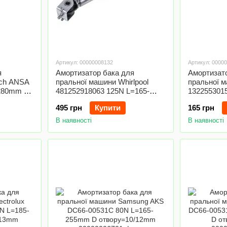
Артикул: 00000008132
Артикул: 0000
я
Амортизатор бака для
Амортизат
sch ANSA
пральної машини Whirlpool
пральної м
-280mm D
481252918063 125N L=165-
132255301
250mm D отвору=8/10mm
D отворів
495 грн
Купити
165 грн
В наявності
В наявності