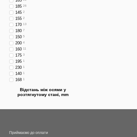
165
185
26
145
2
155
2
170
13
180
7
150
5
200
4
160
11
175
3
195
1
230
1
140
1
168
1
Відстань між осями у
розтягнутому стані, mm
Приймаємо до оплати