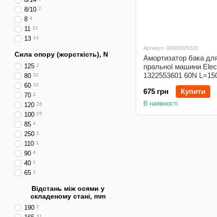
8/10
2
8
9
11
31
13
14
Артикул: 00000028320
Сила опору (жорсткість), N
Амортизатор бака дл
125
2
пральної машини Elect
1322553601 60N L=1
80
31
D отворів=11mm
60
10
675 грн
Купити
70
2
В наявності
120
28
100
25
85
4
250
1
110
1
90
4
40
1
65
1
Відстань між осями у
складеному стані, mm
190
2
31