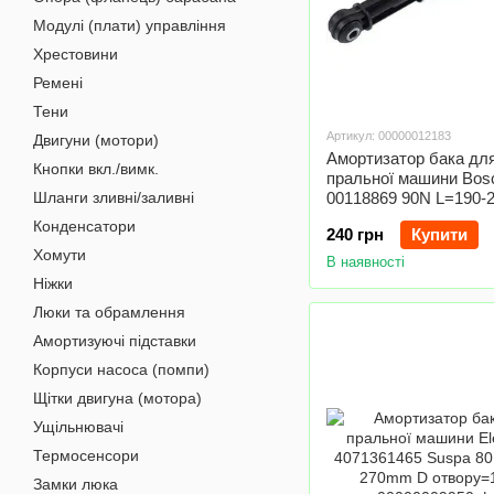
Модулі (плати) управління
Хрестовини
Ремені
Тени
Артикул: 00000012183
Двигуни (мотори)
Амортизатор бака дл
Кнопки вкл./вимк.
пральної машини Bo
Шланги зливні/заливні
00118869 90N L=190
отвору=8mm
Конденсатори
240 грн
Купити
Хомути
В наявності
Ніжки
Люки та обрамлення
Амортизуючі підставки
Корпуси насоса (помпи)
Щітки двигуна (мотора)
Ущільнювачі
Термосенсори
Замки люка