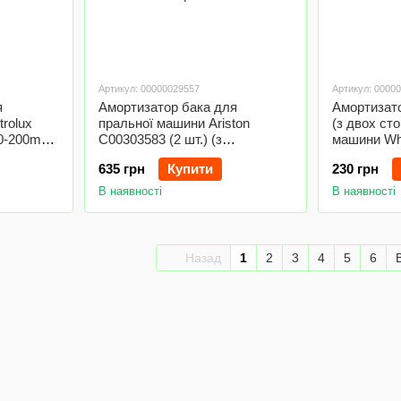
Артикул: 00000029557
Артикул: 0000
я
Амортизатор бака для
Амортизато
rolux
пральної машини Ariston
(з двох сто
50-200mm
C00303583 (2 шт.) (з
машини Whi
кріпленням) 120N L=180-
480111100
635 грн
Купити
230 грн
270mm D отвору=8mm
L=165-25
В наявності
В наявності
Назад
1
2
3
4
5
6