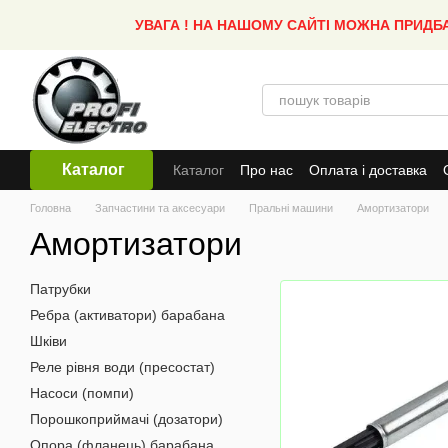
Перейти до основного контенту
УВАГА ! НА НАШОМУ САЙТІ МОЖНА ПРИДБ
Каталог
Каталог
Про нас
Оплата і доставка
Головна
Запчастини та аксесуари
Пральні машини
Амортизатори
Амортизатори
Патрубки
Ребра (активатори) барабана
Шківи
Реле рівня води (пресостат)
Насоси (помпи)
Порошкоприймачі (дозатори)
Опора (фланець) барабана