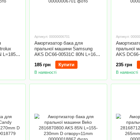
Артикул: 00000006701
Артикул: 0000
я
Амортизатор бака для
Амортизат
rolux
пральної машини Samsung
пральної 
N L=185-
AKS DC66-00531C 80N L=165-
AKS DC66-
mm
255mm D отвору=10/12mm
220mm D о
185 грн
Купити
235 грн
В наявності
В наявності