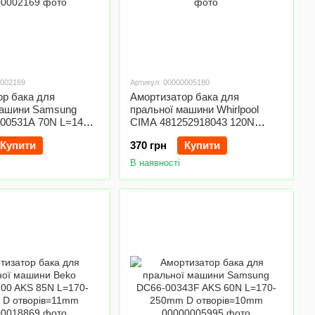
0002169
Артикул: 00000005180
ор бака для
Амортизатор бака для
машини Samsung
пральної машини Whirlpool
00531A 70N L=145-
CIMA 481252918043 120N
твору=10/13mm
L=165-245mm
Купити
370 грн
Купити
В наявності