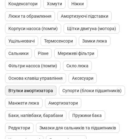
Конденсатори
Хомути
Ніжки
Люки та обрамлення
Амортизуючі підставки
Корпуси насоса (помпи)
Щітки двигуна (мотора)
Ущільнювачі
Термосенсори
Замки люка
Сальники
Різне
Мережеві фільтри
Фільтри насоса (помпи)
Скло люка
Основа клавіш управління
Аксесуари
Втулки амортизатора
Супорти (блоки підшипників)
Манжети люка
Амортизатори
Баки, напівбаки, барабани
Пружини бака
Редуктори
Змазки для сальників та підшипників