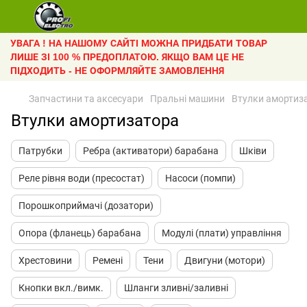
УВАГА ! НА НАШОМУ САЙТІ МОЖНА ПРИДБАТИ ТОВАР
ЛИШЕ ЗІ 100 % ПРЕДОПЛАТОЮ. ЯКЩО ВАМ ЦЕ НЕ
ПІДХОДИТЬ - НЕ ОФОРМЛЯЙТЕ ЗАМОВЛЕННЯ
Запчастини та аксесуари
Пральні машини
Втулки амортиз
Втулки амортизатора
Патрубки
Ребра (активатори) барабана
Шківи
Реле рівня води (пресостат)
Насоси (помпи)
Порошкоприймачі (дозатори)
Опора (фланець) барабана
Модулі (плати) управління
Хрестовини
Ремені
Тени
Двигуни (мотори)
Кнопки вкл./вимк.
Шланги зливні/заливні