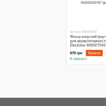
Артикул: 00000033787
Фільтр конусний (внут
для акумуляторного 
Electrolux 4055477543
670 грн
Купити
В наявності