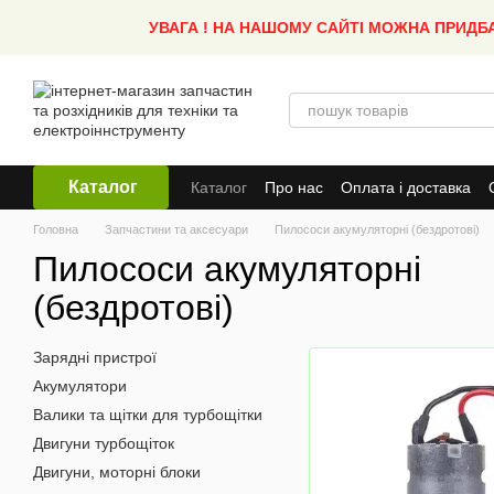
Перейти до основного контенту
УВАГА ! НА НАШОМУ САЙТІ МОЖНА ПРИДБ
Каталог
Каталог
Про нас
Оплата і доставка
Головна
Запчастини та аксесуари
Пилососи акумуляторні (бездротові)
Пилососи акумуляторні
(бездротові)
Зарядні пристрої
Акумулятори
Валики та щітки для турбощітки
Двигуни турбощіток
Двигуни, моторні блоки