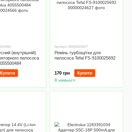
0024566
Артикул: 00000024627
усний (внутрішній)
Ремінь турбощітки для
ляторного пилососа
пилососа Tefal FS-9100025692
 4055500484
Купити
170 грн
Купити
В наявності