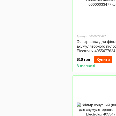
Артикул: 00000033477
Фільтр-сітка для філь
акумуляторного пило
Electrolux 4055477634
610 грн
Купити
В наявності