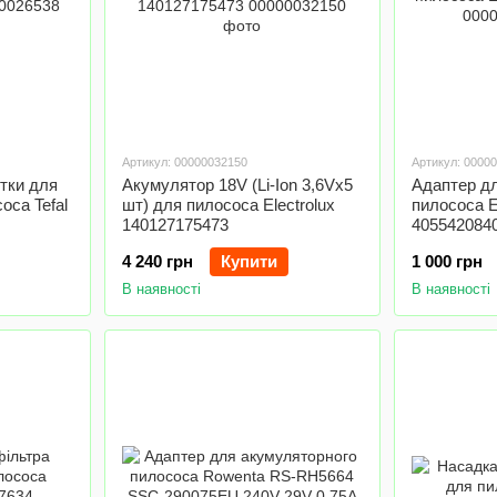
Артикул: 00000032150
Артикул: 0000
тки для
Акумулятор 18V (Li-Ion 3,6Vx5
Адаптер д
оса Tefal
шт) для пилососа Electrolux
пилососа E
140127175473
405542084
4 240 грн
Купити
1 000 грн
В наявності
В наявності