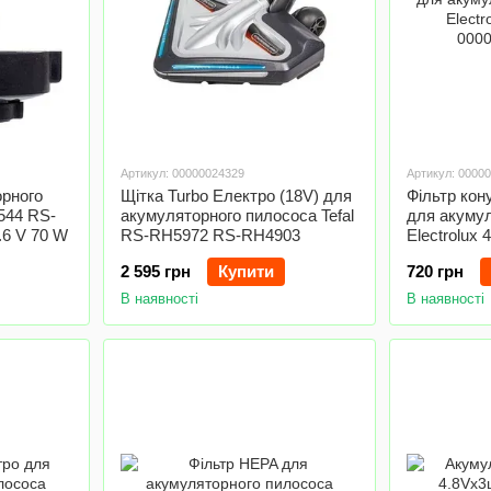
Артикул: 00000024329
Артикул: 0000
орного
Щітка Turbo Електро (18V) для
Фільтр кон
544 RS-
акумуляторного пилососа Tefal
для акуму
6 V 70 W
RS-RH5972 RS-RH4903
Electrolux
2 595 грн
Купити
720 грн
В наявності
В наявності