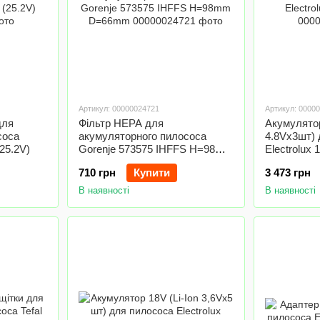
Артикул: 00000024721
Артикул: 0000
для
Фільтр HEPA для
Акумулятор
соса
акумуляторного пилососа
4.8Vx3шт) 
25.2V)
Gorenje 573575 IHFFS H=98mm
Electrolux
D=66mm
710 грн
Купити
3 473 грн
В наявності
В наявності