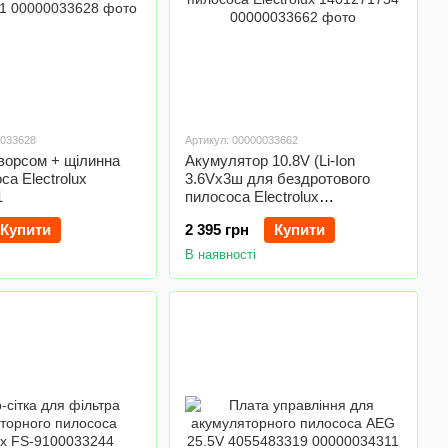
0033628
Артикул: 00000033662
ворсом + щілинна
Акумулятор 10.8V (Li-Ion
са Electrolux
3.6Vx3ш для бездротового
1
пилососа Electrolux
1401271754
Купити
2 395 грн
Купити
В наявності