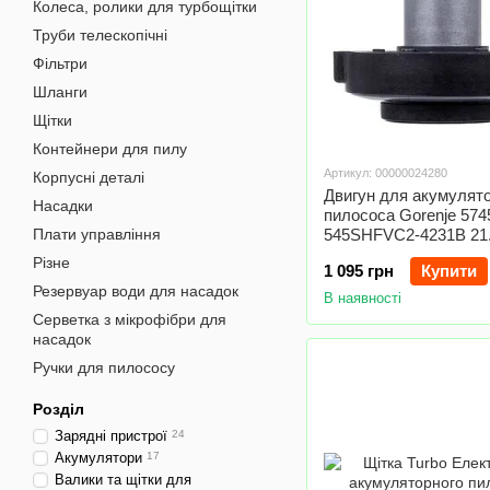
Колеса, ролики для турбощітки
Труби телескопічні
Фільтри
Шланги
Щітки
Контейнери для пилу
Артикул: 00000024280
Корпусні деталі
Двигун для акумулят
Насадки
пилососа Gorenje 574
Плати управління
545SHFVC2-4231B 21.
Різне
1 095 грн
Купити
Резервуар води для насадок
В наявності
Серветка з мікрофібри для
насадок
Ручки для пилососу
Розділ
Зарядні пристрої
24
Акумулятори
17
Валики та щітки для