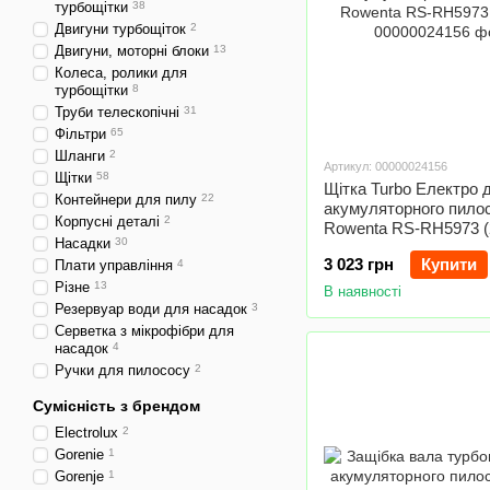
турбощітки
38
Двигуни турбощіток
2
Двигуни, моторні блоки
13
Колеса, ролики для
турбощітки
8
Труби телескопічні
31
Фільтри
65
Шланги
2
Артикул: 00000024156
Щітки
58
Щітка Turbo Електро 
Контейнери для пилу
22
акумуляторного пило
Корпусні деталі
2
Rowenta RS-RH5973 (
Насадки
30
3 023 грн
Купити
Плати управління
4
Різне
13
В наявності
Резервуар води для насадок
3
Серветка з мікрофібри для
насадок
4
Ручки для пилососу
2
Сумісність з брендом
Electrolux
2
Gorenie
1
Gorenje
1