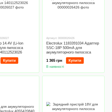
0026027
Артикул: 00000026426
 14.4V (Li-Ion
Electrolux 1183391034 Адаптер
для пилососа
SSC-18P 500mA для
 140112523026
акумуляторного пилососа
Купити
1 365 грн
Купити
В наявності