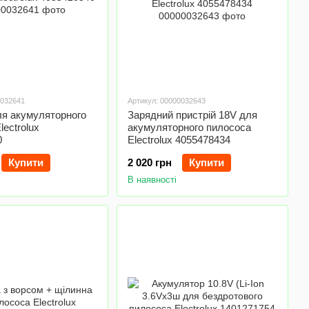
0032641
Артикул: 00000032643
ля акумуляторного
Зарядний пристрій 18V для
lectrolux
акумуляторного пилососа
0
Electrolux 4055478434
Купити
2 020 грн
Купити
В наявності