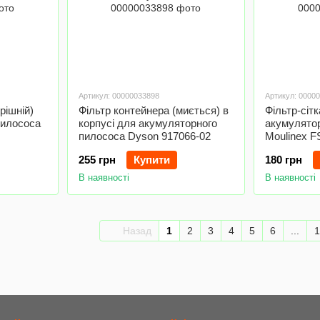
Артикул: 00000033898
Артикул: 0000
рішній)
Фільтр контейнера (миється) в
Фільтр-сіт
пилососа
корпусі для акумуляторного
акумулято
пилососа Dyson 917066-02
Moulinex F
255 грн
Купити
180 грн
В наявності
В наявності
Назад
1
2
3
4
5
6
...
1