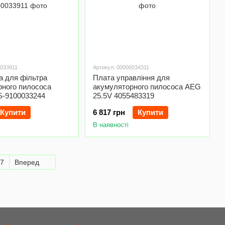
0033911
Артикул: 00000034311
ка для фільтра
Плата управління для
рного пилососа
акумуляторного пилососа AEG
S-9100033244
25.5V 4055483319
Купити
6 817 грн
Купити
В наявності
7
Вперед