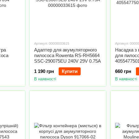
Артикул: 00000033615
Артикул: 0000
тра
Адаптер для акумуляторного
Насадка з 
соса
пилососа Rowenta RS-RH5664
для пилосо
SSC-290075EU 240V 29V 0.75A
405547750
1 190 грн
Купити
660 грн
В наявності
В наявності