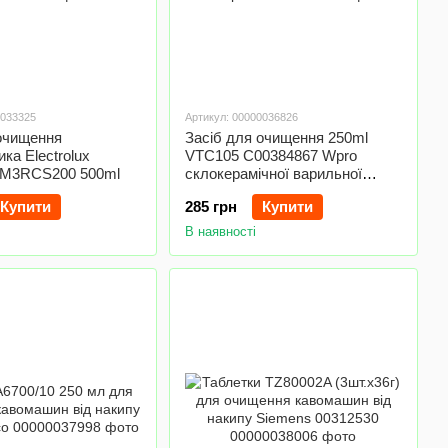
0033325
Артикул: 00000036826
 очищення
Засіб для очищення 250ml
ка Electrolux
VTC105 C00384867 Wpro
 M3RCS200 500ml
склокерамічної варильної
поверхні
Купити
285 грн
Купити
В наявності