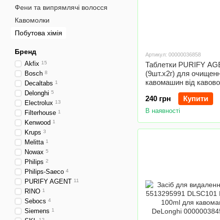
Фени та випрямлячі волосся
Кавомолки
Побутова хімія
Бренд
Артикул: 00000036858
Akfix
15
Таблетки PURIFY A
(9шт.x2г) для очищен
Bosch
8
кавомашин від кавово
Decaltabs
1
Delonghi
5
240 грн
Купити
Electrolux
13
В наявності
Filterhouse
1
Kenwood
1
Krups
3
Melitta
1
Nowax
5
Philips
2
Philips-Saeco
4
PURIFY AGENT
11
RINO
1
Sebocs
4
Siemens
1
12