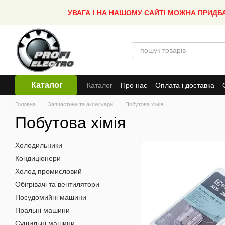
Перейти до основного контенту
УВАГА ! НА НАШОМУ САЙТІ МОЖНА ПРИДБ
Каталог
Каталог
Про нас
Оплата і доставка
Головна
Запчастини та аксесуари
Побутова хімія
Побутова хімія
Холодильники
Кондиціонери
Холод промисловий
Обігрівачі та вентилятори
Посудомийні машини
Пральні машини
Сушильні машини