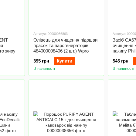
Артикул: 00000036863
Артикул: 0000
GENT
Олівець для чищення підошви
Засіб CA67
ня
прасок та парогенераторів
очищення 
го жиру
484000008406 (2 шт.) Wpro
накипу Phil
395 грн
Купити
545 грн
В наявності
В наявності