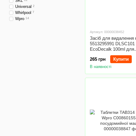
SKL
Universal
2
Whirlpool
7
Wpro
14
Артикул: 00000038452
Засіб для видалення 
5513295991 DLSC101
EcoDecalk 100ml для
кавомашини DeLonghi
265 грн
Купити
В наявності