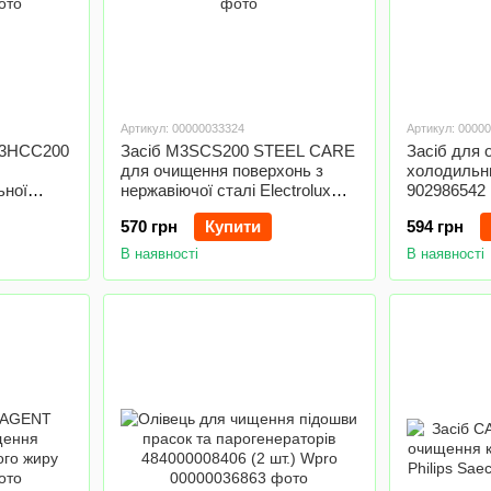
Артикул: 00000033324
Артикул: 0000
M3HCC200
Засіб M3SCS200 STEEL CARE
Засіб для
для очищення поверхонь з
холодильни
ьної
нержавіючої сталі Electrolux
902986542
02986522
902986544 500ml
570 грн
Купити
594 грн
В наявності
В наявності