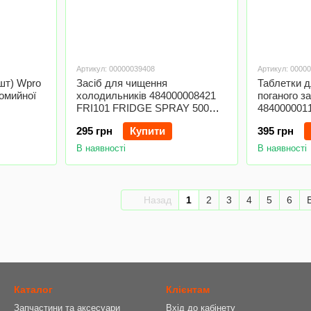
Артикул: 00000039408
Артикул: 0000
шт) Wpro
Засіб для чищення
Таблетки 
омийної
холодильників 484000008421
поганого з
FRI101 FRIDGE SPRAY 500ml
4840000011
Wpro
машини Whi
295 грн
Купити
395 грн
В наявності
В наявності
Назад
1
2
3
4
5
6
Каталог
Клієнтам
Запчастини та аксесуари
Вхід до кабінету