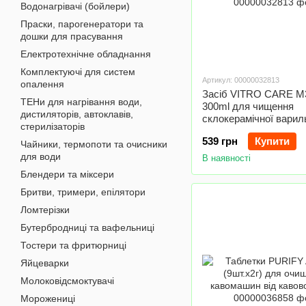
Водонагрівачі (бойлери)
Праски, парогенератори та
дошки для прасування
Електротехнічне обладнання
Комплектуючі для систем
Артикул: 00000032813
опалення
Засіб VITRO CARE 
ТЕНи для нагрівання води,
300ml для чищення
дистиляторів, автоклавів,
склокерамічної варил
стерилізаторів
поверхні Electrolux 9
539 грн
Купити
Чайники, термопоти та очисники
для води
В наявності
Блендери та міксери
Бритви, тримери, епілятори
Ломтерізки
Бутербродниці та вафельниці
Тостери та фритюрниці
Яйцеварки
Молоковідсмоктувачі
Морожениці