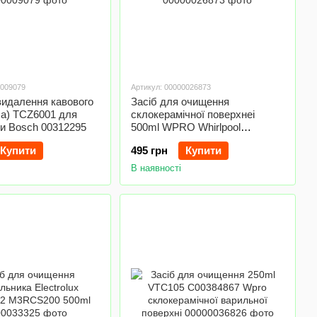
0009079
Артикул: 00000026873
видалення кавового
Засіб для очищення
ла) TCZ6001 для
склокерамічної поверхнеі
и Bosch 00312295
500ml WPRO Whirlpool
484000008497
Купити
495 грн
Купити
В наявності