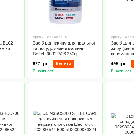
Артикул: 00000009075
Артикул: 0000
HUB102
Засіб від накипу для пральної
Засіб для 
аміки
та посудомийної машини
жиру (мас
Bosch 00312526 250g
кавомашин
927 грн
Купити
495 грн
В наявності
В наявності