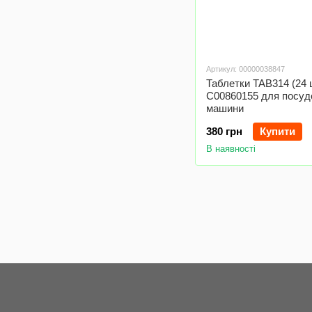
Артикул: 00000038847
Таблетки TAB314 (24 
C00860155 для посуд
машини
380 грн
Купити
В наявності