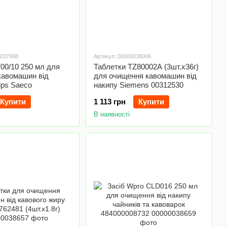
0037998
Артикул: 00000038006
00/10 250 мл для
Таблетки TZ80002A (3шт.x36г)
кавомашин від
для очищення кавомашин від
ips Saeco
накипу Siemens 00312530
Купити
1 113 грн
Купити
В наявності