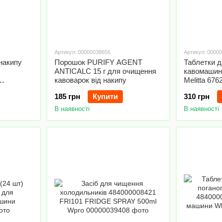
Артикул: 00000038656
Артикул: 0000
накипу
Порошок PURIFY AGENT
Таблетки 
ANTICALC 15 г для очищення
кавомашин 
кавоварок від накипу
Melitta 676
185 грн
Купити
310 грн
В наявності
В наявності