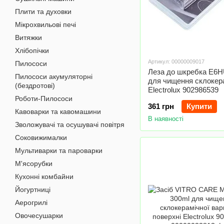
Плити та духовки
Мікрохвильові печі
Витяжки
Хлібопічки
Артикул: 00000009017
Пилососи
Леза до шкребка E6
Пилососи акумуляторні
для чищення склокер
(бездротові)
Electrolux 902986539
Роботи-Пилососи
361 грн
Купити
Кавоварки та кавомашини
В наявності
Зволожувачі та осушувачі повітря
Соковижималки
Мультиварки та пароварки
М'ясорубки
Кухонні комбайни
Йогуртниці
Аерогрилі
Овочесушарки