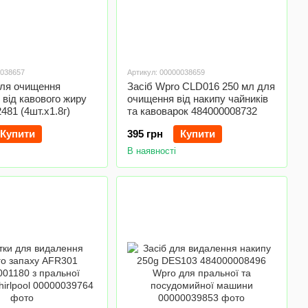
0038657
Артикул: 00000038659
для очищення
Засіб Wpro CLD016 250 мл для
від кавового жиру
очищення від накипу чайників
2481 (4шт.x1.8г)
та кавоварок 484000008732
Купити
395 грн
Купити
В наявності