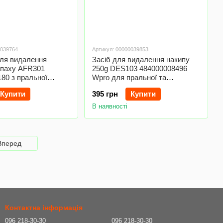
0039764
Артикул: 00000039853
для видалення
Засіб для видалення накипу
апаху AFR301
250g DES103 484000008496
80 з пральної
Wpro для пральної та
rlpool
посудомийної машини
Купити
395 грн
Купити
В наявності
Вперед
Контактна інформація
096 218-30-30
096 218-30-30