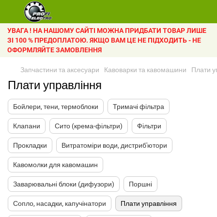
УВАГА ! НА НАШОМУ САЙТІ МОЖНА ПРИДБАТИ ТОВАР ЛИШЕ
ЗІ 100 % ПРЕДОПЛАТОЮ. ЯКЩО ВАМ ЦЕ НЕ ПІДХОДИТЬ - НЕ
ОФОРМЛЯЙТЕ ЗАМОВЛЕННЯ
Запчастини та аксесуари
Кавоварки та кавомашини
Плати у
Плати управління
Бойлери, тени, термоблоки
Тримачі фільтра
Клапани
Сито (крема-фільтри)
Фільтри
Прокладки
Витратоміри води, дистриб'ютори
Кавомолки для кавомашин
Заварювальні блоки (дифузори)
Поршні
Сопло, насадки, капучінатори
Плати управління