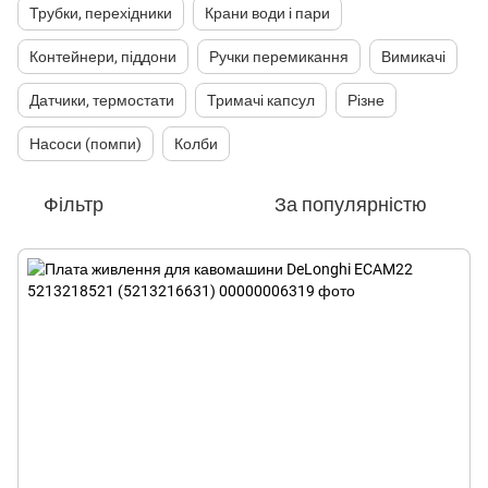
Трубки, перехідники
Крани води і пари
Контейнери, піддони
Ручки перемикання
Вимикачі
Датчики, термостати
Тримачі капсул
Різне
Насоси (помпи)
Колби
Фільтр
За популярністю