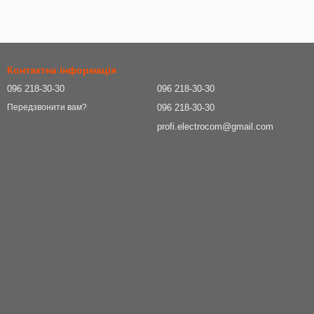
Контактна інформація
096 218-30-30
096 218-30-30
096 218-30-30
Передзвонити вам?
profi.electrocom@gmail.com