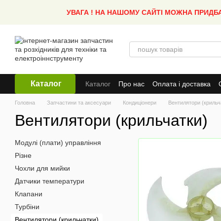
Перейти до основного контенту
УВАГА ! НА НАШОМУ САЙТІ МОЖНА ПРИДБ
Каталог
Каталог
Про нас
Оплата і доставка
Головна
Запчастини та аксесуари
Кондиціонери
Вентилятори (крильч
Вентилятори (крильчатки)
Модулі (плати) управління
Різне
Чохли для мийки
Датчики температури
Клапани
Турбіни
Вентилятори (крильчатки)