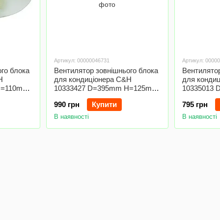
Артикул: 00000046731
Артикул: 0000
го блока
Вентилятор зовнішнього блока
Вентилятор
H
для кондиціонера C&H
для конди
H=110mm
10333427 D=395mm H=125mm
10335013
D штока = 7mm
D штока =
990 грн
Купити
795 грн
В наявності
В наявності