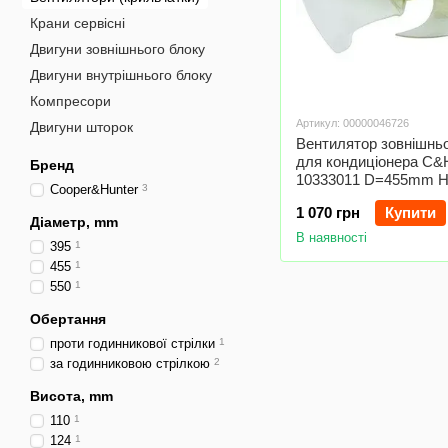
Крани сервісні
Двигуни зовнішнього блоку
Двигуни внутрішнього блоку
Компресори
Артикул: 00000046726
Двигуни шторок
Вентилятор зовнішньо
для кондиціонера C&
Бренд
10333011 D=455mm 
Cooper&Hunter
3
D штока = 8mm
1 070 грн
Купити
Діаметр, mm
В наявності
395
1
455
1
550
1
Обертання
проти годинникової стрілки
1
за годинниковою стрілкою
2
Висота, mm
110
1
124
1