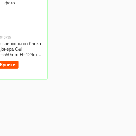
0046735
 зовнішнього блока
ціонера C&H
 D=550mm H=124mm
 11mm
Купити