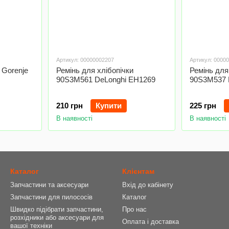
Артикул: 00000002207
Артикул: 0000
 Gorenje
Ремінь для хлібопічки
Ремінь для
90S3M561 DeLonghi EH1269
90S3M537 
210 грн
Купити
225 грн
В наявності
В наявності
Каталог
Клієнтам
Запчастини та аксесуари
Вхід до кабінету
Запчастини для пилососів
Каталог
Швидко підібрати запчастини,
Про нас
розхідники або аксесуари для
Оплата і доставка
вашої техніки