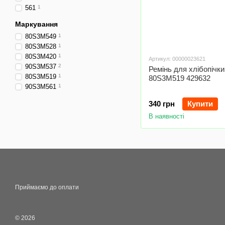
561
1
Маркування
80S3M549
1
80S3M528
1
80S3M420
1
Артикул: 00000023621
90S3M537
2
Ремінь для хлібопічки
80S3M519
1
80S3M519 429632
90S3M561
1
340 грн
Купити
В наявності
Приймаємо до оплати
© 2026