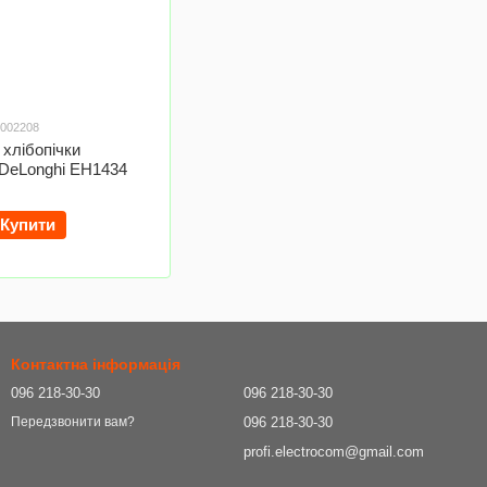
0002208
 хлібопічки
DeLonghi EH1434
Купити
Контактна інформація
096 218-30-30
096 218-30-30
096 218-30-30
Передзвонити вам?
profi.electrocom@gmail.com