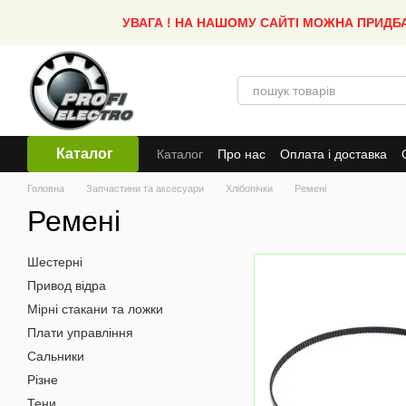
Перейти до основного контенту
УВАГА ! НА НАШОМУ САЙТІ МОЖНА ПРИДБ
Каталог
Каталог
Про нас
Оплата і доставка
Головна
Запчастини та аксесуари
Хлібопічки
Ремені
Ремені
Шестерні
Привод відра
Мірні стакани та ложки
Плати управління
Сальники
Різне
Тени