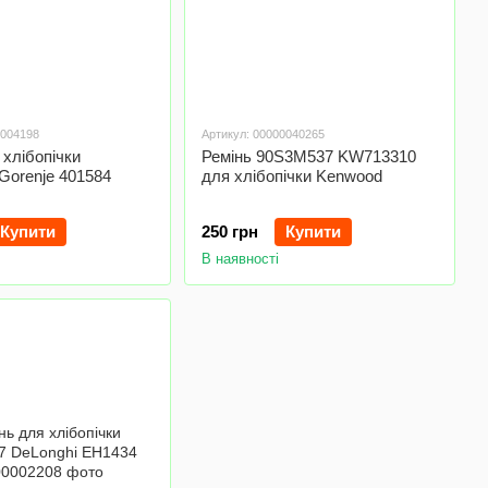
0004198
Артикул: 00000040265
 хлібопічки
Ремінь 90S3M537 KW713310
Gorenje 401584
для хлібопічки Kenwood
Купити
250 грн
Купити
В наявності