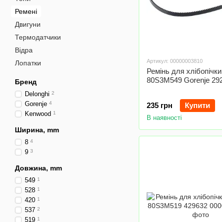
Ремені
Двигуни
Термодатчики
Відра
Артикул: 00000003810
Лопатки
Ремінь для хлібопічки
80S3M549 Gorenje 29
Бренд
Delonghi
2
Gorenje
4
235 грн
Купити
Kenwood
1
В наявності
Ширина, mm
8
4
9
3
Довжина, mm
549
1
528
1
420
1
537
2
519
1