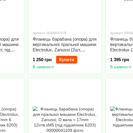
Артикул: 00000037978
Артикул: 0000
пора) для
Фланець барабана (опора) для
Фланець ба
ої машини
вертикальної пральної машини
вертикальн
т, під
Electrolux, Zanussi (2шт,
Electrolux 
нержавійка)
нержавійка
1 250 грн
Купити
1 395 грн
6203)
В наявності
В наявності