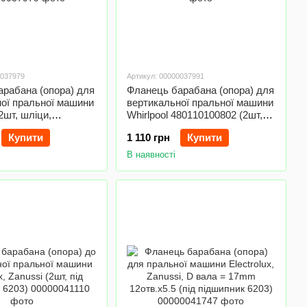
0037979
Артикул: 00000037991
рабана (опора) для
Фланець барабана (опора) для
ої пральної машини
вертикальної пральної машини
(2шт, шліци,
Whirlpool 480110100802 (2шт,
, під підшипник
нержавійка)
Купити
1 110 грн
Купити
В наявності