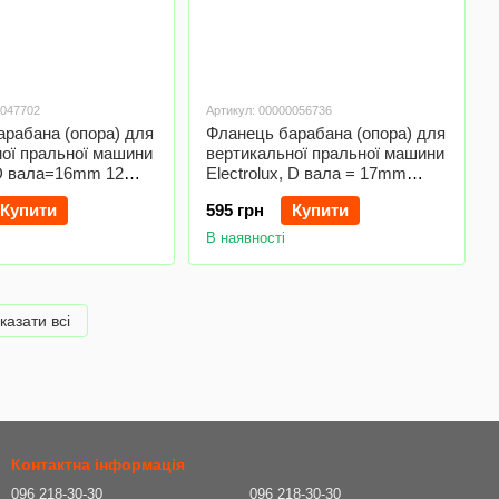
0047702
Артикул: 00000056736
рабана (опора) для
Фланець барабана (опора) для
ої пральної машини
вертикальної пральної машини
 D вала=16mm 12
Electrolux, D вала = 17mm
ержавійка, під шліц)
(шків лиска з пазом)
Купити
595 грн
Купити
В наявності
казати всі
Контактна інформація
096 218-30-30
096 218-30-30