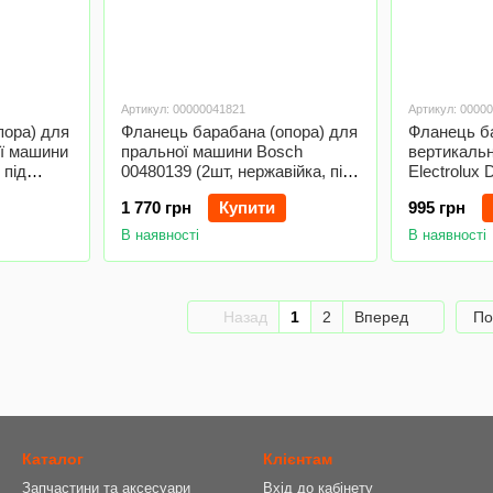
Артикул: 00000041821
Артикул: 0000
пора) для
Фланець барабана (опора) для
Фланець ба
ої машини
пральної машини Bosch
вертикальн
 під
00480139 (2шт, нержавійка, під
Electrolux
підшипник 6204)
отв.x5.5 (н
1 770 грн
Купити
995 грн
В наявності
В наявності
Назад
1
2
Вперед
По
Каталог
Клієнтам
Запчастини та аксесуари
Вхід до кабінету