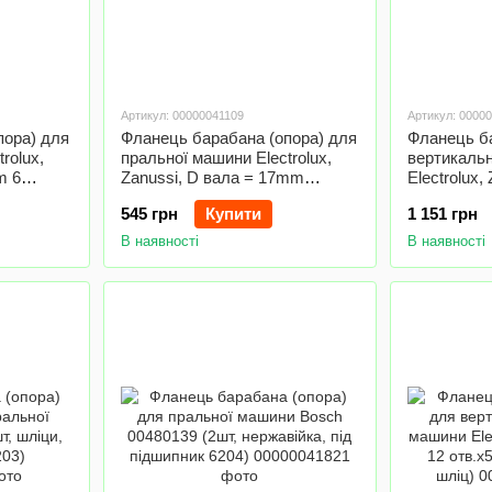
Артикул: 00000041109
Артикул: 0000
пора) для
Фланець барабана (опора) для
Фланець ба
rolux,
пральної машини Electrolux,
вертикальн
m 6
Zanussi, D вала = 17mm
Electrolux,
ник 6203)
12отв.xM5 (під підшипник 6203)
підшипник 
545 грн
Купити
1 151 грн
В наявності
В наявності