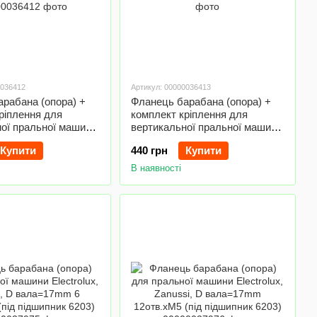
0036412
Артикул: 00000036413
рабана (опора) +
Фланець барабана (опора) +
ріплення для
комплект кріплення для
ої пральної машини
вертикальної пральної машини
708 EBI (права)
Ardo COD.041 EBI
Купити
440 грн
Купити
В наявності