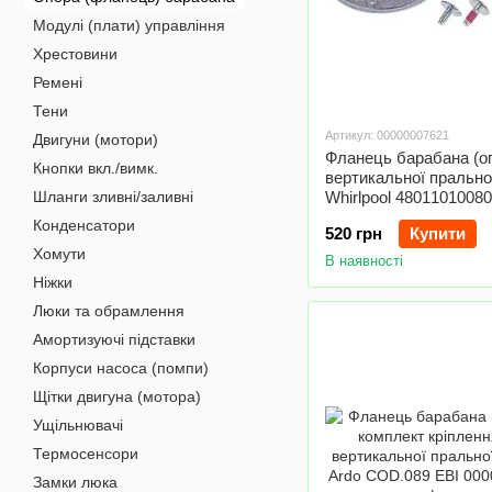
Модулі (плати) управління
Хрестовини
Ремені
Тени
Артикул: 00000007621
Двигуни (мотори)
Фланець барабана (о
Кнопки вкл./вимк.
вертикальної пральн
Шланги зливні/заливні
Whirlpool 48011010080
Конденсатори
520 грн
Купити
Хомути
В наявності
Ніжки
Люки та обрамлення
Амортизуючі підставки
Корпуси насоса (помпи)
Щітки двигуна (мотора)
Ущільнювачі
Термосенсори
Замки люка