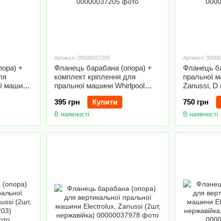
Артикул: 00000037205
Артикул: 0000
пора) +
Фланець барабана (опора) +
Фланець ба
ля
комплект кріплення для
пральної м
ої машини
пральної машини Whirlpool
Zanussi, 
480110100802 (2шт)
отв.xM4.7 
395 грн
Купити
750 грн
В наявності
В наявності