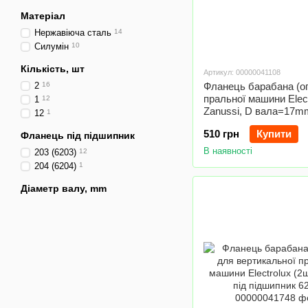
Матеріал
Нержавіюча сталь
14
Силумін
10
Кількість, шт
Артикул: 00000041108
2
16
Фланець барабана (о
пральної машини Elect
1
12
Zanussi, D вала=17m
12
1
отв.xM4.7 (під підшип
510 грн
Купити
Фланець під підшипник
В наявності
203 (6203)
12
204 (6204)
1
Діаметр валу, mm