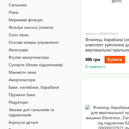
Сальники
Різне
Мережеві фільтри
Фільтри насоса (помпи)
Артикул: 00000036414
Скло люка
Фланець барабана (о
Основа клавіш управління
комплект кріплення д
Аксесуари
вертикальної пральн
Ardo COD.089 EBI
Втулки амортизатора
495 грн
Купити
Супорти (блоки підшипників)
В наявності
Манжети люка
Амортизатори
Баки, напівбаки, барабани
Пружини бака
Редуктори
Змазки для сальників та
підшипників
Корпусні деталі