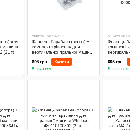
Артикул: 00000036411
Артикул: 0000
пора) для
Фланець барабана (опора) +
Фланець ба
ої машини
комплект кріплення для
комплект к
2 (2шт)
вертикальної пральної машини
вертикальн
Bosch COD.707 EBI (ліва)
Bosch COD.
695 грн
Купити
695 грн
В наявності
В наявності