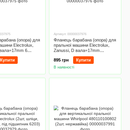
0037975
Артикул: 00000037976
рабана (опора) для
Фланець барабана (опора) для
ашини Electrolux,
пральної машини Electrolux,
D вала=17mm 6
Zanussi, D вала=17mm
(під підшипник 6203)
12отв.xM5 (під підшипник 6203)
Купити
895 грн
Купити
В наявності