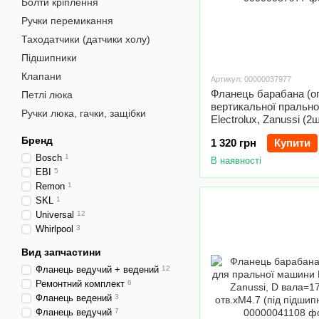
Болти кріплення
Ручки перемикання
Таходатчики (датчики холу)
Підшипники
Клапани
Артикул: 00000037977
Фланець барабана (о
Петлі люка
вертикальної пральн
Ручки люка, гачки, защібки
Electrolux, Zanussi (2ш
підшипник 6203)
Бренд
1 320 грн
Купити
Bosch
1
В наявності
EBI
5
Remon
1
SKL
1
Universal
12
Whirlpool
3
Вид запчастини
Фланець ведучий + ведений
12
Ремонтний комплект
6
Фланець ведений
3
Фланець ведучий
7