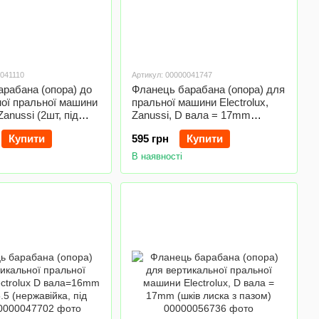
0041110
Артикул: 00000041747
рабана (опора) до
Фланець барабана (опора) для
ої пральної машини
пральної машини Electrolux,
 Zanussi (2шт, під
Zanussi, D вала = 17mm
6203)
12отв.x5.5 (під підшипник 6203)
Купити
595 грн
Купити
В наявності