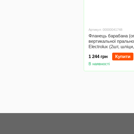
Артикул: 00000041748
Фланець барабана (о
вертикальної пральн
Electrolux (2шт, шліци,
підшипник 6203)
1 244 грн
Купити
В наявності