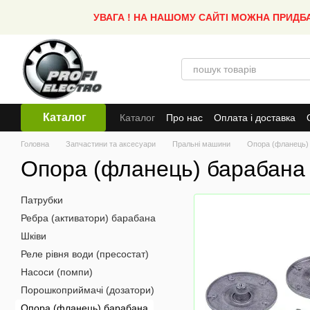
Перейти до основного контенту
УВАГА ! НА НАШОМУ САЙТІ МОЖНА ПРИДБ
Каталог
Каталог
Про нас
Оплата і доставка
Головна
Запчастини та аксесуари
Пральні машини
Опора (фланець)
Опора (фланець) барабана
Патрубки
Ребра (активатори) барабана
Шківи
Реле рівня води (пресостат)
Насоси (помпи)
Порошкоприймачі (дозатори)
Опора (фланець) барабана