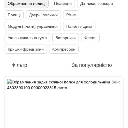
Обрамлення полиці
Плафони
Датчики, сенсори
Полиці
Дверні полички
Різне
Модулі (плати) управління
Панелі ящика
Ущільнювальна гума
Випарники
Фреон
Кришки фреш зони
Компресори
Фільтр
За популярністю