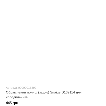
Артикул: 00000016392
Обрамлення полиці (заднє) Snaige D139114 для
холодильника
445 грн