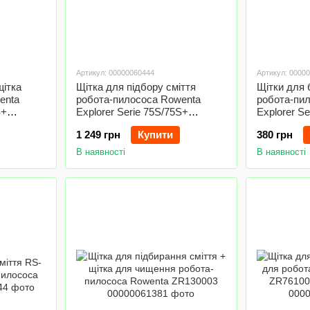
Артикул: 00000060444
Артикул: 0000
щітка
Щітка для підбору сміття
Щітки для 
enta
робота-пилососа Rowenta
робота-пи
S+
Explorer Serie 75S/75S+
Explorer Se
ZR185003
1 249 грн
Купити
380 грн
В наявності
В наявності