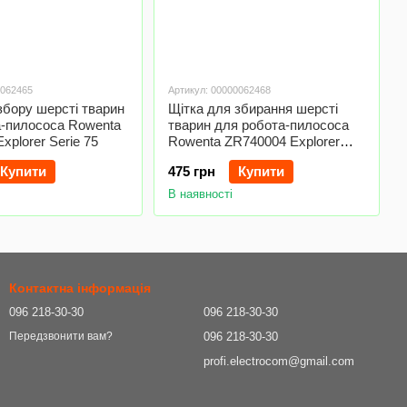
0062465
Артикул: 00000062468
збору шерсті тварин
Щітка для збирання шерсті
а-пилососа Rowenta
тварин для робота-пилососа
xplorer Serie 75
Rowenta ZR740004 Explorer
S60
Купити
475 грн
Купити
В наявності
Контактна інформація
096 218-30-30
096 218-30-30
096 218-30-30
Передзвонити вам?
profi.electrocom@gmail.com