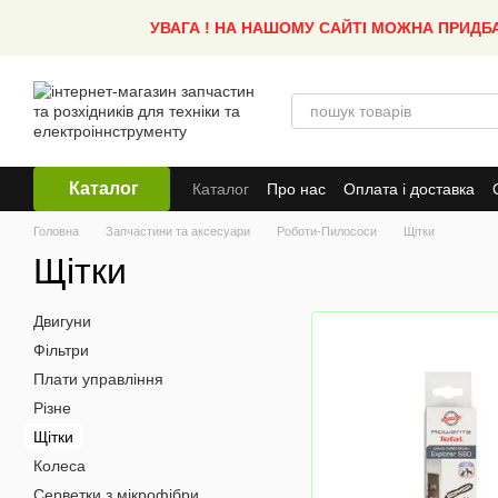
Перейти до основного контенту
УВАГА ! НА НАШОМУ САЙТІ МОЖНА ПРИДБ
Каталог
Каталог
Про нас
Оплата і доставка
Головна
Запчастини та аксесуари
Роботи-Пилососи
Щітки
Щітки
Двигуни
Фільтри
Плати управління
Різне
Щітки
Колеса
Серветки з мікрофібри