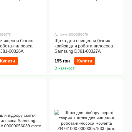
0056078
Артикул: 00000056079
очищення бічних
Щітка для очищення бічних
робота-пилососа
крайок для робота-пилососа
J81-00326A
Samsung DJ81-00327A
Купити
195 грн
Купити
В наявності