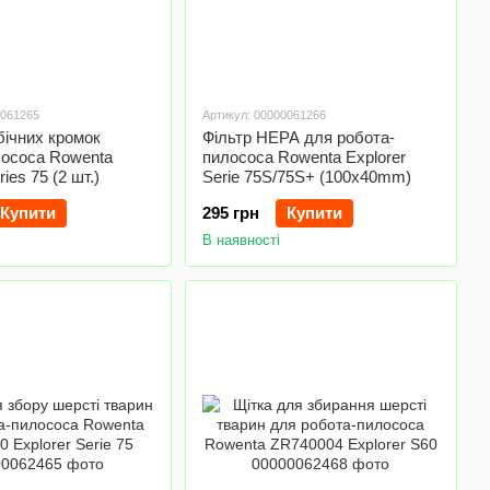
0061265
Артикул: 00000061266
бічних кромок
Фільтр HEPA для робота-
лососа Rowenta
пилососа Rowenta Explorer
ries 75 (2 шт.)
Serie 75S/75S+ (100x40mm)
Купити
295 грн
Купити
В наявності