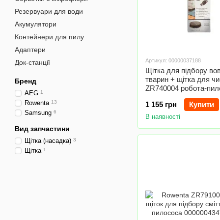
Резервуари для води
Акумулятори
Контейнери для пилу
Адаптери
Артикул: 00000037188
Док-станції
Щітка для підбору во
тварин + щітка для ч
Бренд
ZR740004 робота-пил
AEG
1
Rowenta
Rowenta
13
1 155 грн
Купити
Samsung
6
В наявності
Вид запчастини
Щітка (насадка)
3
Щітка
1