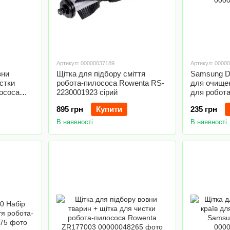
Артикул: 00000037189
Артикул: 0000
вни
Щітка для підбору сміття
Samsung D
истки
робота-пилососа Rowenta RS-
для очище
ососа
2230001923 сірий
для робот
895 грн
Купити
235 грн
В наявності
В наявності