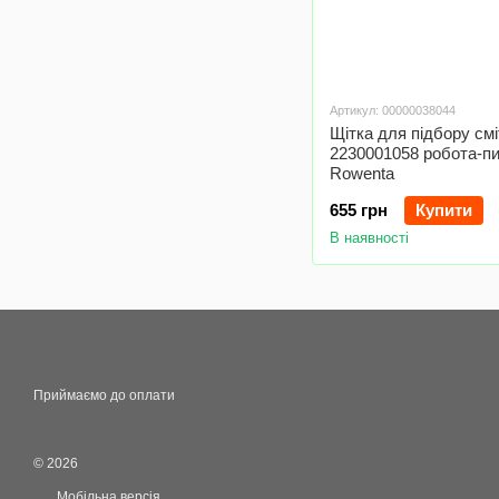
Артикул: 00000038044
Щітка для підбору см
2230001058 робота-п
Rowenta
655 грн
Купити
В наявності
Приймаємо до оплати
© 2026
Мобільна версія