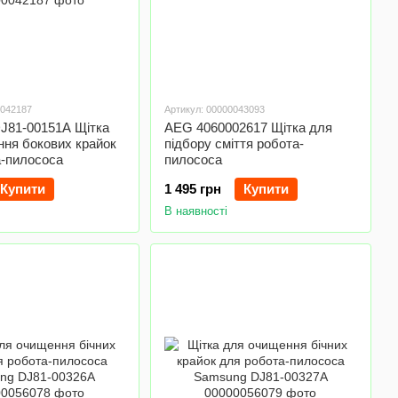
0042187
Артикул: 00000043093
J81-00151A Щітка
AEG 4060002617 Щітка для
ння бокових крайок
підбору сміття робота-
а-пилососа
пилососа
Купити
1 495 грн
Купити
В наявності