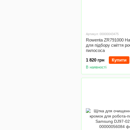
Артикул: 00000043475
Rowenta ZR791000 На
для підбору сміття ро
пилососа
1 820 грн
Купити
В наявності