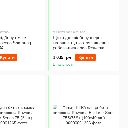
0056089
Артикул: 00000057533
підбору сміття
Щітка для підбору шерсті
лососа Samsung
тварин + щітка для чищення
5A
робота-пилососа Rowenta
ZR761000
Купити
1 035 грн
Купити
В наявності