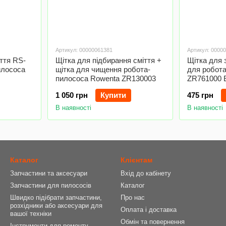
Артикул: 00000061381
Артикул: 0000
іття RS-
Щітка для підбирання сміття +
Щітка для 
илососа
щітка для чищення робота-
для робот
пилососа Rowenta ZR130003
ZR761000 E
1 050 грн
Купити
475 грн
В наявності
В наявності
Каталог
Клієнтам
Запчастини та аксесуари
Вхід до кабінету
Запчастини для пилососів
Каталог
Швидко підібрати запчастини,
Про нас
розхідники або аксесуари для
Оплата і доставка
вашої техніки
Обмін та повернення
Інструменти для ремонту