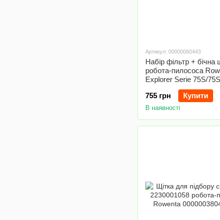
Артикул: 00000060443
Набір фільтр + бічна 
робота-пилососа Row
Explorer Serie 75S/75
ZR185002
755 грн
Купити
В наявності