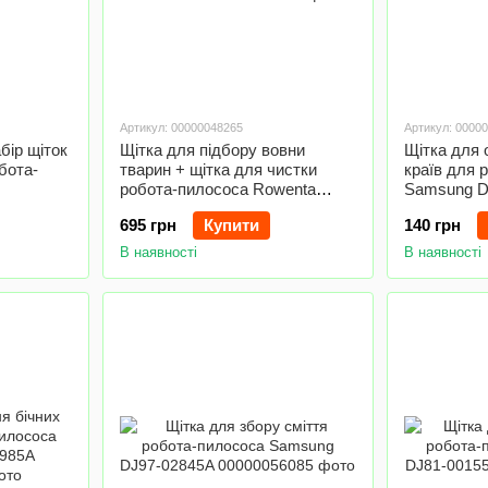
Артикул: 00000048265
Артикул: 0000
бір щіток
Щітка для підбору вовни
Щітка для 
бота-
тварин + щітка для чистки
країв для 
робота-пилососа Rowenta
Samsung D
ZR177003
695 грн
Купити
140 грн
В наявності
В наявності