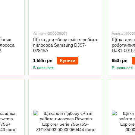
Артикул: 00000056085
Артикул: 0000
ічних
Щітка для збору сміття робота-
Щітка для 
илососа
пилососа Samsung DJ97-
робота-пи
A
02845A
DJ81-0015
1 585 грн
Купити
950 грн
В наявності
В наявності