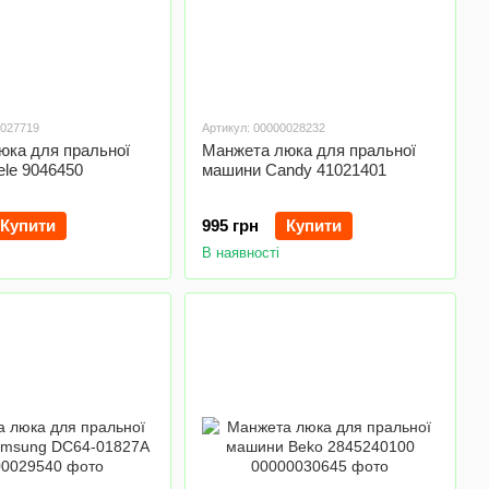
0027719
Артикул: 00000028232
юка для пральної
Манжета люка для пральної
le 9046450
машини Candy 41021401
Купити
995 грн
Купити
В наявності