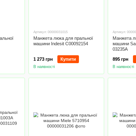
Артикул: 00000031015
Артикул: 0000
альної
Манжета люка для пральної
Манжета л
машини Indesit C00092154
машини Sa
03235A
1 273 грн
Купити
895 грн
В наявності
В наявності