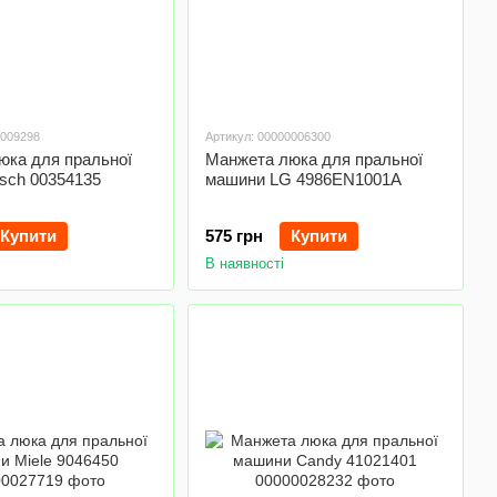
0009298
Артикул: 00000006300
юка для пральної
Манжета люка для пральної
sch 00354135
машини LG 4986EN1001A
Купити
575 грн
Купити
В наявності