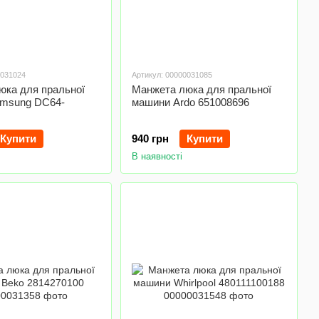
0031024
Артикул: 00000031085
юка для пральної
Манжета люка для пральної
msung DC64-
машини Ardo 651008696
Купити
940 грн
Купити
В наявності