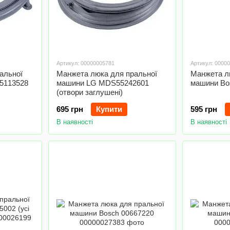
Артикул: 00000005781
Артикул: 0000
альної
Манжета люка для пральної
Манжета л
55113528
машини LG MDS55242601
машини Bo
(отвори заглушені)
695 грн
Купити
595 грн
В наявності
В наявності