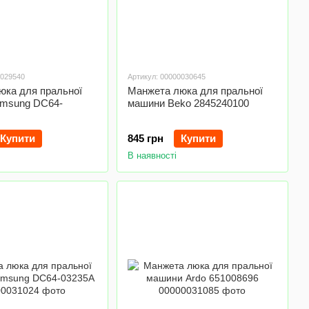
0029540
Артикул: 00000030645
юка для пральної
Манжета люка для пральної
msung DC64-
машини Beko 2845240100
Купити
845 грн
Купити
В наявності