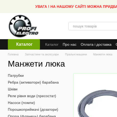
Перейти до основного контенту
УВАГА ! НА НАШОМУ САЙТІ МОЖНА ПРИДБ
Каталог
Каталог
Про нас
Оплата і доставка
Головна
Запчастини та аксесуари
Пральні машини
Манжети люка
Манжети люка
Патрубки
Ребра (активатори) барабана
Шківи
Реле рівня води (пресостат)
Насоси (помпи)
Порошкоприймачі (дозатори)
Опора (фланець) барабана