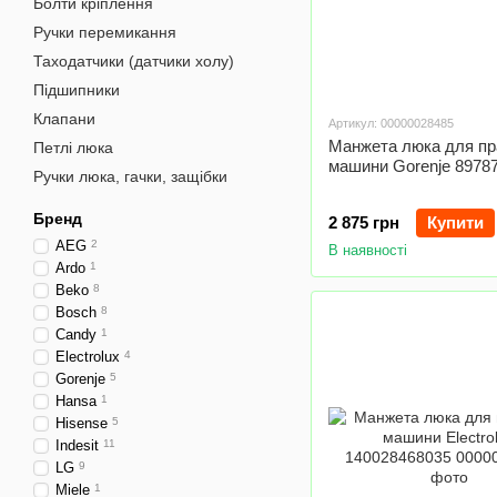
Болти кріплення
Ручки перемикання
Таходатчики (датчики холу)
Підшипники
Клапани
Артикул: 00000028485
Манжета люка для пр
Петлі люка
машини Gorenje 8978
Ручки люка, гачки, защібки
Бренд
2 875 грн
Купити
AEG
2
В наявності
Ardo
1
Beko
8
Bosch
8
Candy
1
Electrolux
4
Gorenje
5
Hansa
1
Hisense
5
Indesit
11
LG
9
Miele
1