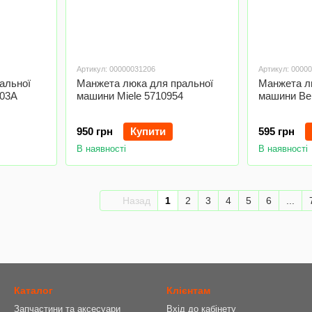
Артикул: 00000031206
Артикул: 0000
альної
Манжета люка для пральної
Манжета л
03A
машини Miele 5710954
машини Be
950 грн
Купити
595 грн
В наявності
В наявності
Назад
1
2
3
4
5
6
...
Каталог
Клієнтам
Запчастини та аксесуари
Вхід до кабінету