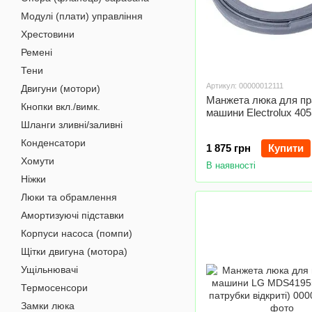
Модулі (плати) управління
Хрестовини
Ремені
Тени
Артикул: 00000012111
Двигуни (мотори)
Манжета люка для пр
Кнопки вкл./вимк.
машини Electrolux 40
Шланги зливні/заливні
Конденсатори
1 875 грн
Купити
Хомути
В наявності
Ніжки
Люки та обрамлення
Амортизуючі підставки
Корпуси насоса (помпи)
Щітки двигуна (мотора)
Ущільнювачі
Термосенсори
Замки люка