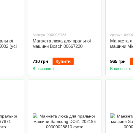
Артикул: 00000027383
Артикул: 0000
альної
Манжета люка для пральної
Манжета л
02 (усі
машини Bosch 00667220
машини Mie
710 грн
Купити
965 грн
В наявності
В наявності