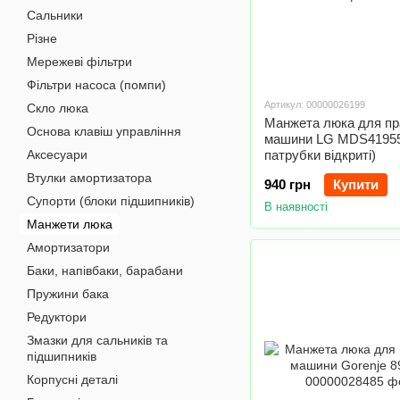
Сальники
Різне
Мережеві фільтри
Фільтри насоса (помпи)
Артикул: 00000026199
Скло люка
Манжета люка для пр
Основа клавіш управління
машини LG MDS419550
Аксесуари
патрубки відкриті)
Втулки амортизатора
940 грн
Купити
Супорти (блоки підшипників)
В наявності
Манжети люка
Амортизатори
Баки, напівбаки, барабани
Пружини бака
Редуктори
Змазки для сальників та
підшипників
Корпусні деталі