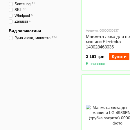
Samsung
21
SKL
35
Whirlpool
5
Zanussi
1
Вид запчастини
Артикул: 00000030937
Манжета люка для пр
Гума люка, манжета
124
машини Electrolux
140028468035
3 161 грн
Купити
В наявності