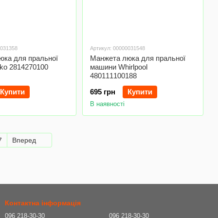
0031358
Артикул: 00000031548
юка для пральної
Манжета люка для пральної
ko 2814270100
машини Whirlpool
480111100188
Купити
695 грн
Купити
В наявності
7
Вперед
Контактна інформація
096 218-30-30
096 218-30-30