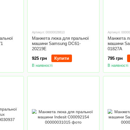
Артикул: 00000028810
Артикул: 0000
альної
Манжета люка для пральної
Манжета л
71
машини Samsung DC61-
машини Sa
20219E
01827A
925 грн
Купити
795 грн
В наявності
В наявності