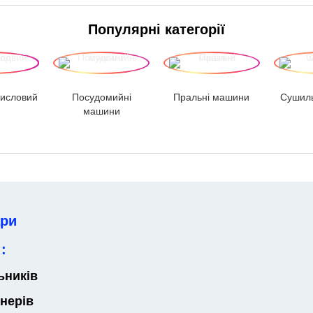
Популярні категорії
исловий
Посудомийні
Пральні машини
Сушил
машини
ари
:
ьників
нерів