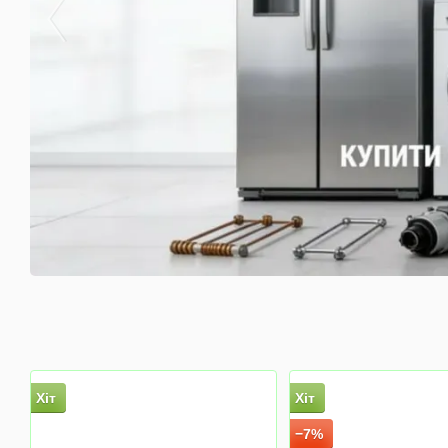
Хіт
Хіт
−7%