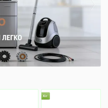
Хіт
Х
−