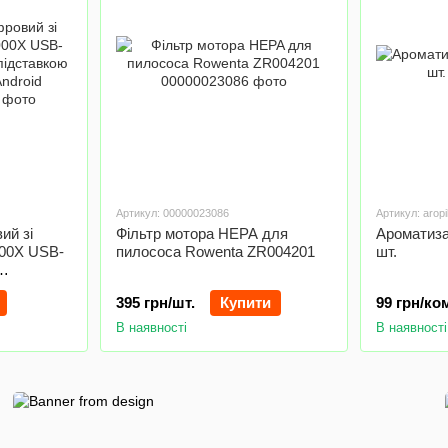
Артикул: 00000023086
Артикул: aropi
ий зі
Фільтр мотора HEPA для
Ароматиза
000X USB-
пилососа Rowenta ZR004201
шт.
iPhone,
395 грн/шт.
Купити
99 грн/ко
В наявності
В наявності