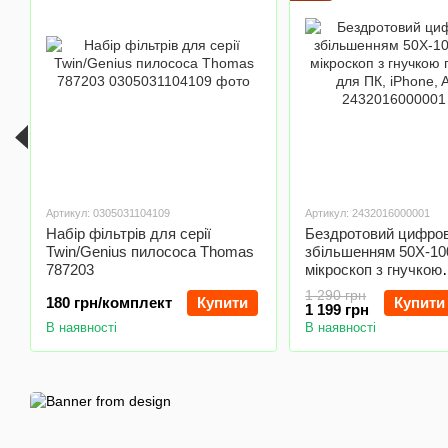
Артикул: 0305031104109
Артикул: 2432016000001
Набір фільтрів для серії
Бездротовий цифров
Twin/Genius пилососа Thomas
збільшенням 50X-1
787203
мікроскоп з гнучкою
підставкою для ПК, 
1 290 грн
180 грн/комплект
Купити
Купити
Android
1 199 грн
В наявності
В наявності