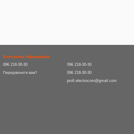
Контактна інформація
096 218-30-30
096 218-30-30
096 218-30-30
Передзвонити вам?
profi.electrocom@gmail.com