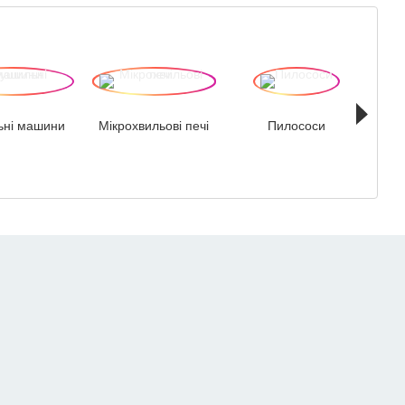
ьні машини
Мікрохвильові печі
Пилососи