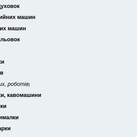
духовок
мийних машин
них машин
ильовок
ки
ів
х, роботів
)
ки, кавомашини
бки
ималки
арки