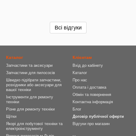
Всі відгуки
Каталог
Клієнтам
Запчастини та аксесуари
Вхід до кабінету
Запчастини для пилососів
Каталог
Швидко підібрати запчастини,
Про нас
розхідники або аксесуари для
Оплата і доставка
вашої техніки
Обмін та повернення
Інструменти для ремонту
техніки
Контактна інформація
Різне для ремонту техніки
Блог
Щітки
Договір публічної оферти
Якорі для побутової техніки та
Відгуки про магазин
електроінструменту
Ремонт пилососів м.Львів