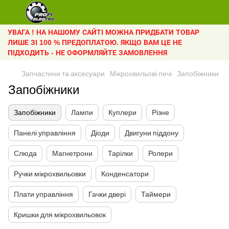
УВАГА ! НА НАШОМУ САЙТІ МОЖНА ПРИДБАТИ ТОВАР
ЛИШЕ ЗІ 100 % ПРЕДОПЛАТОЮ. ЯКЩО ВАМ ЦЕ НЕ
ПІДХОДИТЬ - НЕ ОФОРМЛЯЙТЕ ЗАМОВЛЕННЯ
Запчастини та аксесуари
Мікрохвильові печі
Запобіжники
Запобіжники
Запобіжники
Лампи
Куплери
Різне
Панелі управління
Діоди
Двигуни піддону
Слюда
Магнетрони
Тарілки
Ролери
Ручки мікрохвильовки
Конденсатори
Плати управління
Гачки двері
Таймери
Кришки для мікрохвильовок