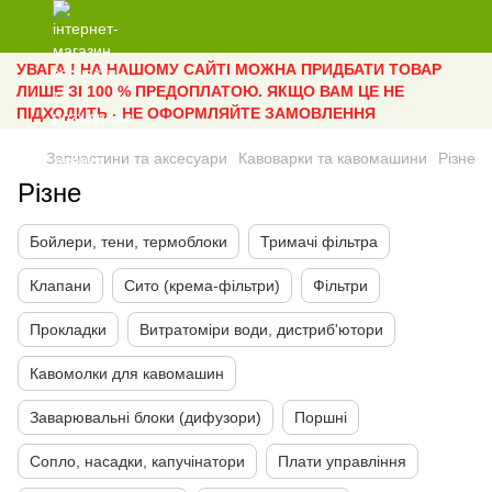
УВАГА ! НА НАШОМУ САЙТІ МОЖНА ПРИДБАТИ ТОВАР
ЛИШЕ ЗІ 100 % ПРЕДОПЛАТОЮ. ЯКЩО ВАМ ЦЕ НЕ
ПІДХОДИТЬ - НЕ ОФОРМЛЯЙТЕ ЗАМОВЛЕННЯ
Запчастини та аксесуари
Кавоварки та кавомашини
Різне
Різне
Бойлери, тени, термоблоки
Тримачі фільтра
Клапани
Сито (крема-фільтри)
Фільтри
Прокладки
Витратоміри води, дистриб'ютори
Кавомолки для кавомашин
Заварювальні блоки (дифузори)
Поршні
Сопло, насадки, капучінатори
Плати управління