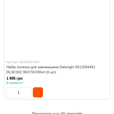
Артикул: 00000057646
Набір склянок для кавомашини Delonghi 5513284451
DLSC302 90/270/330ml (6 шт)
1 895 грн
В наявності
Показати ще 20 товарів