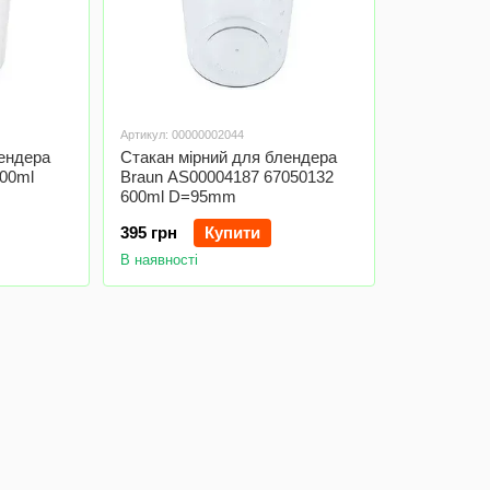
Артикул: 00000002044
лендера
Стакан мірний для блендера
800ml
Braun AS00004187 67050132
600ml D=95mm
395 грн
Купити
В наявності