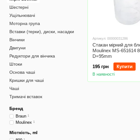
Шестерні
Ущільнювачі
Моторна група
Вставки (терки), диски, насадки
Артикул: 00000031286
Вінчики
Стакан мірний для б
Двигуни
Moulinex MS-651614 
Редуктори для вінчика
D=95mm
Штоки
195 грн
Купити
Основа чаші
В наявності
Кришки для чаші
Чаші
Тримачі вставок
Бренд
Braun
1
Moulinex
1
Місткість, ml
1