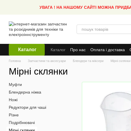
Перейти до основного контенту
УВАГА ! НА НАШОМУ САЙТІ МОЖНА ПРИДБ
Каталог
Каталог
Про нас
Оплата і доставка
Головна
Запчастини та аксесуари
Блендери та міксери
Мірні склянки
Мірні склянки
Муфти
Блендерна ніжка
Ножі
Редуктори для чаші
Різне
Подрібнювачі
Мірні склянки