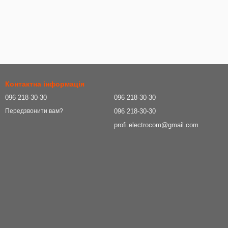
Контактна інформація
096 218-30-30
096 218-30-30
096 218-30-30
Передзвонити вам?
profi.electrocom@gmail.com