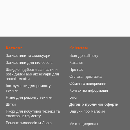
Каталог
Клієнтам
Запчастини та аксесуари
Вхід до кабінету
Запчастини для пилососів
Каталог
Швидко підібрати запчастини,
Про нас
розхідники або аксесуари для
Оплата і доставка
вашої техніки
Обмін та повернення
Інструменти для ремонту
техніки
Контактна інформація
Різне для ремонту техніки
Блог
Щітки
Договір публічної оферти
Якорі для побутової техніки та
Відгуки про магазин
електроінструменту
Ремонт пилососів м.Львів
Ми в соцмережах