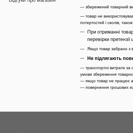
Відгуки про магазин
— збережений товарний виг
— товар не використовував
потертостей і сколів, також
При отриманні това
перевірки претензії
Якщо товар забрано з в
Не підлягають по
— транспортні витрати за 
умови збереження товарно
— якщо товар не працює аб
— повернення грошових кош