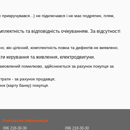
 прикручувався...) не підключався і не має подряпин, плям,
омплектність та відповідність очікуванням. За відсутності
, він цілісний, комплектність повна та дефектів не виявлено.
плати керування та живлення, електродвигуни.
замовлений помилково, здійснюються за рахунок покупця за
трати - за рахунок продавця;
ок (карту банку) покупця.
Контактна інформація
096 218-30-30
096 218-30-30