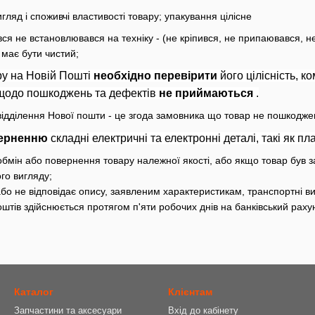
ляд і споживчі властивості товару; упакування цілісне
ся не встановлювався на техніку - (не кріпився, не припаювався, не
 має бути чистий;
ру на Новій Пошті
необхідно перевірити
його цілісність, к
 щодо пошкоджень та дефектів
не приймаються
.
ідділення Нової пошти - це згода замовника що товар не пошкоджено
верненню
складні електричні та електронні деталі, такі як 
обмін або повернення товару належної якості, або якщо товар був 
го вигляду;
о не відповідає опису, заявленим характеристикам, транспортні ви
тів здійснюється протягом п'яти робочих днів на банківський рахун
Каталог
Клієнтам
Запчастини та аксесуари
Вхід до кабінету