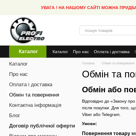
Перейти до основного контенту
УВАГА ! НА НАШОМУ САЙТІ МОЖНА ПРИДБ
Каталог
Каталог
Про нас
Оплата і доставка
Каталог
Головна
Обмін та повернення
Обмін та п
Про нас
Оплата і доставка
Обмін або по
Обмін та повернення
Відповідно до «Закону про
Контактна інформація
після покупки. Для того, 
Viber або Telegram.
Блог
Умови:
Договір публічної оферти
Повернення товару
мо