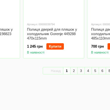
Артикул: 00000039794
Артикул: 0000
ляшок у
Полиця дверей для пляшок у
Полиця дв
 198823
холодильник Gorenje 449288
холодильни
470x115mm
485x110m
1 245 грн
Купити
700 грн
В наявності
В наявності
Назад
1
2
3
4
5
6