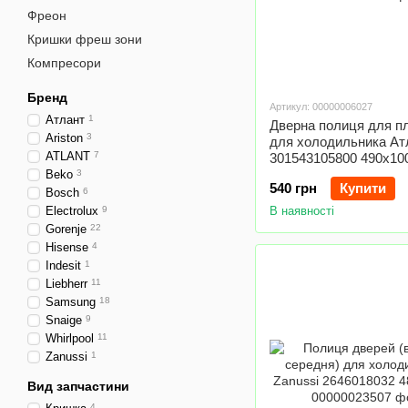
Фреон
Кришки фреш зони
Компресори
Бренд
Артикул: 00000006027
Атлант
1
Дверна полиця для п
Ariston
3
для холодильника Ат
ATLANT
7
301543105800 490x1
Beko
3
540 грн
Купити
Bosch
6
Electrolux
9
В наявності
Gorenje
22
Hisense
4
Indesit
1
Liebherr
11
Samsung
18
Snaige
9
Whirlpool
11
Zanussi
1
Вид запчастини
4