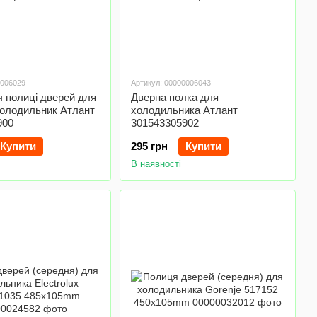
0006029
Артикул: 00000006043
 полиці дверей для
Дверна полка для
холодильник Атлант
холодильника Атлант
900
301543305902
Купити
295 грн
Купити
В наявності