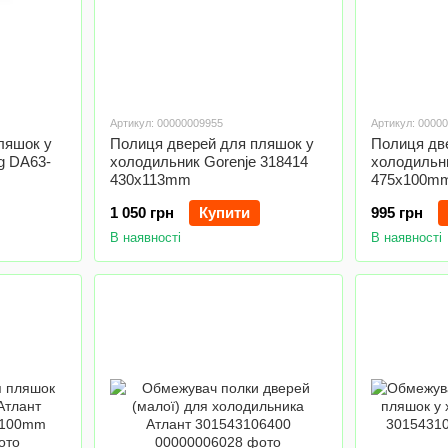
Артикул: 00000009955
Артикул: 0000
ляшок у
Полиця дверей для пляшок у
Полиця дв
g DA63-
холодильник Gorenje 318414
холодильни
430x113mm
475x100m
1 050 грн
Купити
995 грн
В наявності
В наявності