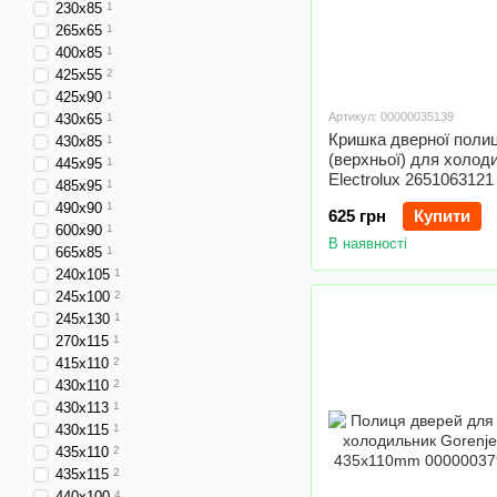
230x85
1
265x65
1
400x85
1
425x55
2
425x90
1
Артикул: 00000035139
430x65
1
Кришка дверної полиц
430x85
1
(верхньої) для холод
445x95
1
Electrolux 2651063121
485x95
1
490x90
1
625 грн
Купити
600x90
1
В наявності
665x85
1
240x105
1
245x100
2
245x130
1
270x115
1
415x110
2
430x110
2
430x113
1
430x115
1
435x110
2
435x115
2
440x100
4