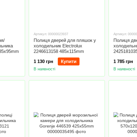
Артикул: 00000023937
Артикул: 0000
я/
Полиця дверей для пляшок у
Полиця две
льника
холодильник Electrolux
холодильни
485x95mm
2246613158 485x115mm
242518103
1 130 грн
Купити
1 785 грн
В наявності
В наявності