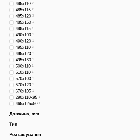
485x110
2
485x115
2
485x120
3
485x150
1
488x115
1
490x100
1
490x120
1
495x110
3
495x120
1
495x130
1
500x110
1
510x110
1
570x100
1
570x120
1
670x105
1
290x110x95
1
465x125x50
1
Довжина, mm
Тип
Розташування