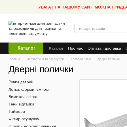
Перейти до основного контенту
УВАГА ! НА НАШОМУ САЙТІ МОЖНА ПРИДБ
Каталог
Каталог
Про нас
Оплата і доставка
Головна
Запчастини та аксесуари
Холодильники
Дверні полички
Дверні полички
Ручки дверей
Лотки, форми, ємності
Вимикачі світла
Тени відтайки
Таймери
Фільтр осушувач
Фільтри до холодильників