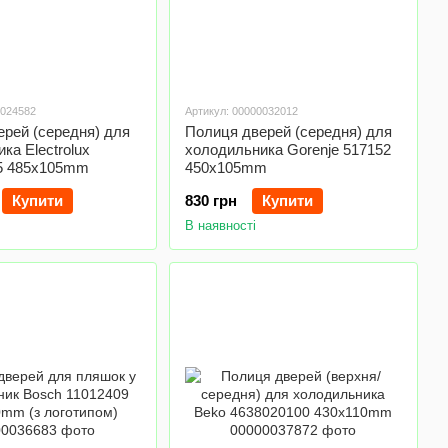
0024582
Артикул: 00000032012
рей (середня) для
Полиця дверей (середня) для
ка Electrolux
холодильника Gorenje 517152
5 485x105mm
450x105mm
Купити
830 грн
Купити
В наявності