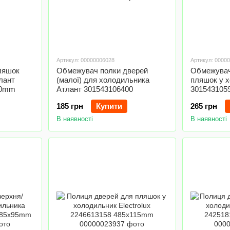
Артикул: 00000006028
Артикул: 0000
ляшок
Обмежувач полки дверей
Обмежувач
лант
(малої) для холодильника
пляшок у 
00mm
Атлант 301543106400
301543105
185 грн
Купити
265 грн
В наявності
В наявності