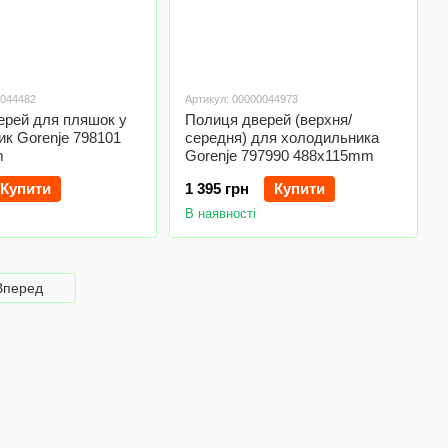
0044482
Артикул: 00000044973
ерей для пляшок у
Полиця дверей (верхня/
к Gorenje 798101
середня) для холодильника
m
Gorenje 797990 488x115mm
Купити
1 395 грн
Купити
В наявності
Вперед