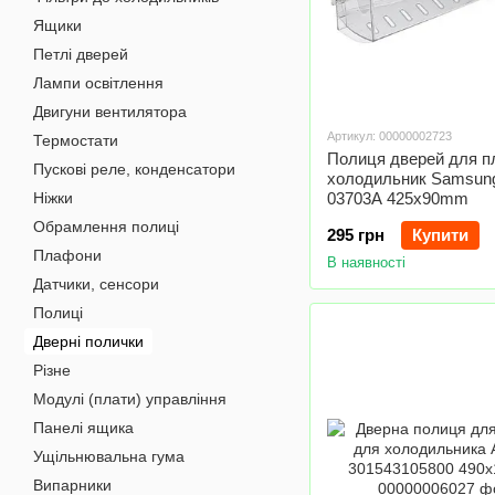
Ящики
Петлі дверей
Лампи освітлення
Двигуни вентилятора
Артикул: 00000002723
Термостати
Полиця дверей для п
Пускові реле, конденсатори
холодильник Samsun
Ніжки
03703A 425x90mm
Обрамлення полиці
295 грн
Купити
Плафони
В наявності
Датчики, сенсори
Полиці
Дверні полички
Різне
Модулі (плати) управління
Панелі ящика
Ущільнювальна гума
Випарники