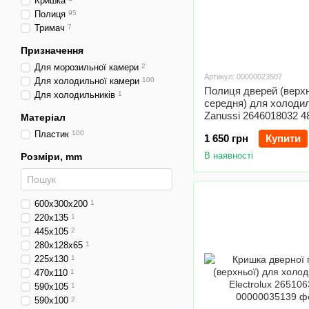
Кришка
Полиця
95
Тримач
7
Призначення
Для морозильної камери
2
Артикул: 00000023507
Для холодильної камери
100
Полиця дверей (верхн
Для холодильників
1
середня) для холоди
Zanussi 2646018032 
Матеріал
Пластик
100
1 650 грн
Купити
В наявності
Розміри, mm
600x300x200
1
220x135
1
445x105
2
280x128x65
1
225x130
1
470x110
1
590x105
1
590x100
2