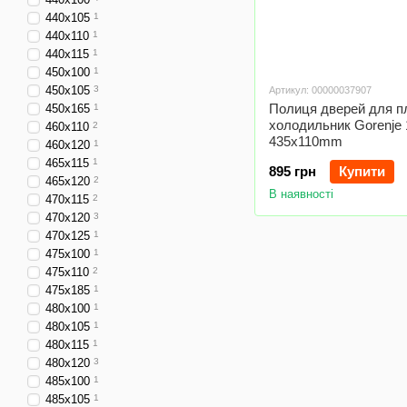
440x105
1
440x110
1
440x115
1
450x100
1
450x105
3
Артикул: 00000037907
Полиця дверей для п
450x165
1
холодильник Gorenje
460x110
2
435x110mm
460x120
1
465x115
1
895 грн
Купити
465x120
2
В наявності
470x115
2
470x120
3
470x125
1
475x100
1
475x110
2
475x185
1
480x100
1
480x105
1
480x115
1
480x120
3
485x100
1
485x105
1