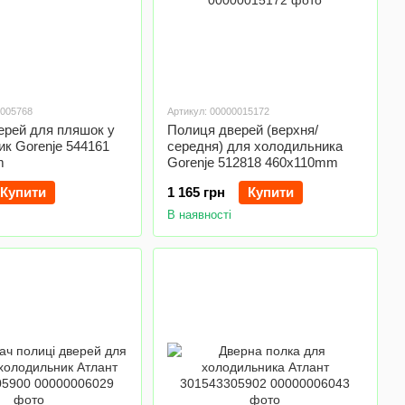
0005768
Артикул: 00000015172
ерей для пляшок у
Полиця дверей (верхня/
к Gorenje 544161
середня) для холодильника
m
Gorenje 512818 460x110mm
Купити
1 165 грн
Купити
В наявності