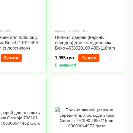
0036683
Артикул: 00000037872
ерей для пляшок у
Полиця дверей (верхня/
ик Bosch 11012409
середня) для холодильника
 (з логотипом)
Beko 4638020100 430x110mm
Купити
1 095 грн
Купити
В наявності