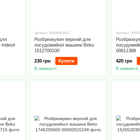
Артикул: 00000053512
Артикул: 0000
для
Розбризкувач верхній для
Розбризкув
Indesit
посудомийної машини Beko
посудомий
1512700100
00611388
230 грн
Купити
420 грн
В наявності
В наявності