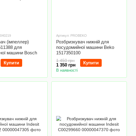
0040219
Артикул: PROBEKO
ач (імпеллер)
Розбризкувач нижній для
611388 для
посудомийної машини Beko
ної машини Bosch
1517350100
1 450 грн
Купити
Купити
1 350 грн
В наявності