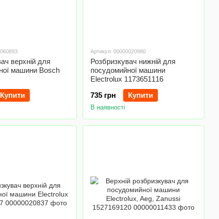
0060893
Артикул: 00000020980
ач верхній для
Розбризкувач нижній для
ної машини Bosch
посудомийної машини
Electrolux 1173651116
Купити
735 грн
Купити
В наявності