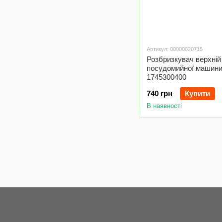
Артикул: 00000020715
Розбризкувач верхній
посудомийної машини
1745300400
740 грн
Купити
В наявності