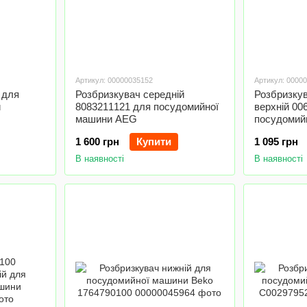
Артикул: 00000035152
Артикул: 0000
 для
Розбризкувач середній
Розбризкув
и
8083211121 для посудомийної
верхній 00
машини AEG
посудомий
1 600 грн
Купити
1 095 грн
В наявності
В наявності