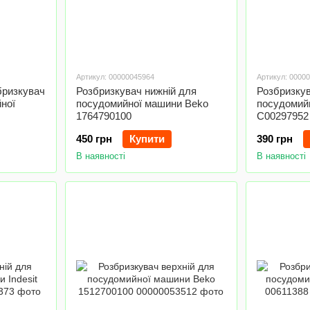
Артикул: 00000045964
Артикул: 0000
бризкувач
Розбризкувач нижній для
Розбризкув
ної
посудомийної машини Beko
посудомийн
1764790100
C00297952
450 грн
Купити
390 грн
В наявності
В наявності