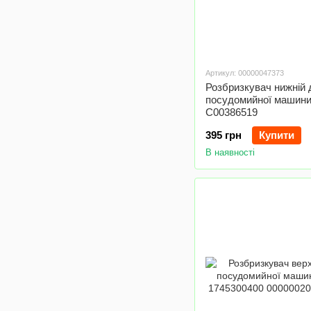
Артикул: 00000047373
Розбризкувач нижній 
посудомийної машини 
C00386519
395 грн
Купити
В наявності