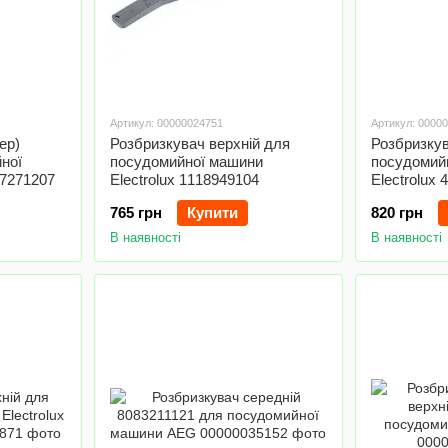
Артикул: 00000024751
Артикул: 0000
ер)
Розбризкувач верхній для
Розбризкув
ної
посудомийної машини
посудомий
27271207
Electrolux 1118949104
Electrolux
765 грн
Купити
820 грн
В наявності
В наявності