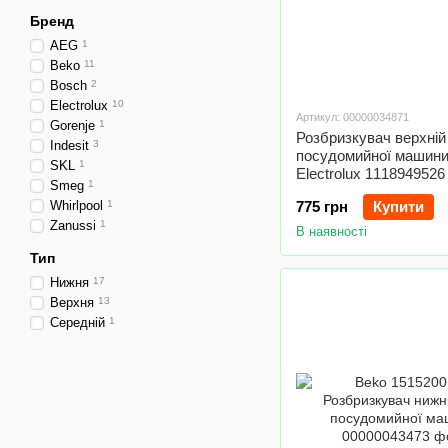
Бренд
AEG
1
Beko
11
Bosch
2
Electrolux
10
Артикул: 00000034871
Gorenje
1
Розбризкувач верхній
Indesit
3
посудомийної машин
SKL
1
Electrolux 1118949526
Smeg
1
Whirlpool
1
775 грн
Купити
Zanussi
1
В наявності
Тип
Нижня
17
Верхня
13
Середній
1