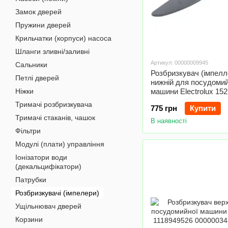
Замок дверей
Пружини дверей
Крильчатки (корпуси) насоса
Шланги зливні/заливні
Артикул: 00000009945
Сальники
Розбризкувач (імпелл
Петлі дверей
нижній для посудомий
Ніжки
машини Electrolux 15
Тримачі розбризкувача
775 грн
Купити
Тримачі стаканів, чашок
В наявності
Фільтри
Модулі (плати) управління
Іонізатори води
(декальцифікатори)
Патрубки
Розбризкувачі (імпелери)
Ущільнювач дверей
Корзини