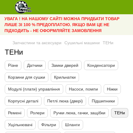
УВАГА ! НА НАШОМУ САЙТІ МОЖНА ПРИДБАТИ ТОВАР
ЛИШЕ ЗІ 100 % ПРЕДОПЛАТОЮ. ЯКЩО ВАМ ЦЕ НЕ
ПІДХОДИТЬ - НЕ ОФОРМЛЯЙТЕ ЗАМОВЛЕННЯ
Запчастини та аксесуари
Сушильні машини
ТЕНи
ТЕНи
Різне
Датчики
Замки дверей
Конденсатори
Корзини для сушки
Крильчатки
Модулі (плати) управління
Насоси, помпи
Ніжки
Корпусні деталі
Петлі люка (двері)
Підшипники
Ремені
Ролери
Ручки люка, гачки, защібки
ТЕНи
Ущільнювачі
Фільтри
Шланги