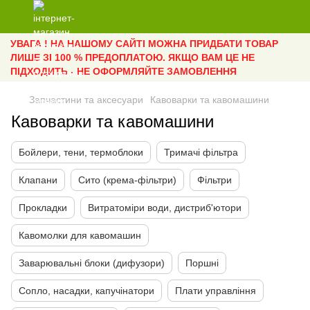
УВАГА ! НА НАШОМУ САЙТІ МОЖНА ПРИДБАТИ ТОВАР
ЛИШЕ ЗІ 100 % ПРЕДОПЛАТОЮ. ЯКЩО ВАМ ЦЕ НЕ
ПІДХОДИТЬ - НЕ ОФОРМЛЯЙТЕ ЗАМОВЛЕННЯ
Запчастини та аксесуари
Кавоварки та кавомашини
Кавоварки та кавомашини
Бойлери, тени, термоблоки
Тримачі фільтра
Клапани
Сито (крема-фільтри)
Фільтри
Прокладки
Витратоміри води, дистриб'ютори
Кавомолки для кавомашин
Заварювальні блоки (дифузори)
Поршні
Сопло, насадки, капучінатори
Плати управління