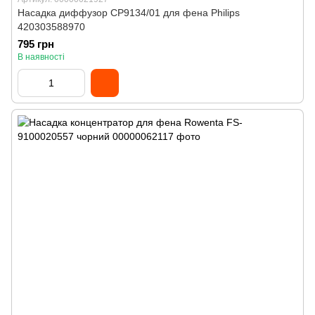
Насадка диффузор CP9134/01 для фена Philips
420303588970
795 грн
В наявності