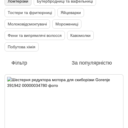
Ломтерізки
Бутербродниці та вафельниці
Тостери та фритюрниці
Яйцеварки
Молоковідсмоктувачі
Морожениці
Фени та випрямлячі волосся
Кавомолки
Побутова хімія
Фільтр
За популярністю