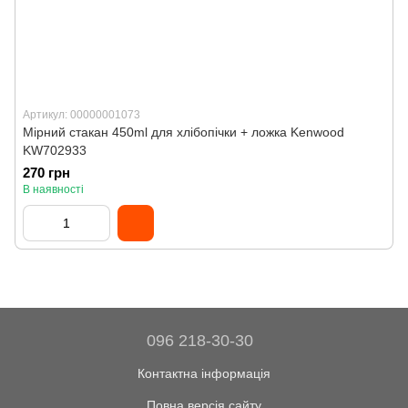
Артикул: 00000001073
Мірний стакан 450ml для хлібопічки + ложка Kenwood
KW702933
270 грн
В наявності
096 218-30-30
Контактна інформація
Повна версія сайту