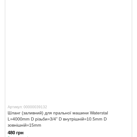
Артикул: 00000039132
Шланг (заливний) для пральної машини Waterstal
L=4000mm D різьби=3/4" D внутрішній=10.5mm D
зовнішній=15mm
480 грн