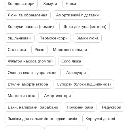
Конденсатори
Хомути
Ніжки
Люки та обрамлення
Амортизуючі підставки
Корпуси насоса (помпи)
Щітки двигуна (мотора)
Ущільнювачі
Термосенсори
Замки люка
Сальники
Різне
Мережеві фільтри
Фільтри насоса (помпи)
Скло люка
Основа клавіш управління
Аксесуари
Втулки амортизатора
Супорти (блоки підшипників)
Манжети люка
Амортизатори
Баки, напівбаки, барабани
Пружини бака
Редуктори
Змазки для сальників та підшипників
Корпусні деталі