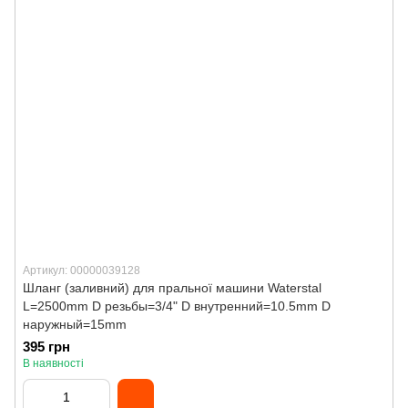
Артикул: 00000039128
Шланг (заливний) для пральної машини Waterstal
L=2500mm D резьбы=3/4" D внутренний=10.5mm D
наружный=15mm
395 грн
В наявності