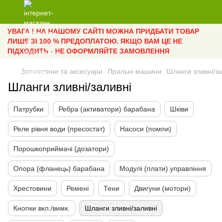
УВАГА ! НА НАШОМУ САЙТІ МОЖНА ПРИДБАТИ ТОВАР
ЛИШЕ ЗІ 100 % ПРЕДОПЛАТОЮ. ЯКЩО ВАМ ЦЕ НЕ
ПІДХОДИТЬ - НЕ ОФОРМЛЯЙТЕ ЗАМОВЛЕННЯ
Запчастини та аксесуари
Пральні машини
Шланги зливні/за
Шланги зливні/заливні
Патрубки
Ребра (активатори) барабана
Шківи
Реле рівня води (пресостат)
Насоси (помпи)
Порошкоприймачі (дозатори)
Опора (фланець) барабана
Модулі (плати) управління
Хрестовини
Ремені
Тени
Двигуни (мотори)
Кнопки вкл./вимк.
Шланги зливні/заливні