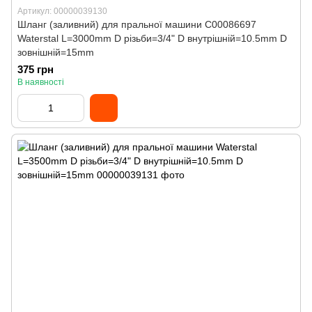
Артикул: 00000039130
Шланг (заливний) для пральної машини C00086697
Waterstal L=3000mm D різьби=3/4" D внутрішній=10.5mm D
зовнішній=15mm
375 грн
В наявності