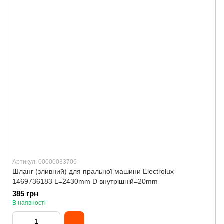
Артикул: 00000033706
Шланг (зливний) для пральної машини Electrolux
1469736183 L=2430mm D внутрішній=20mm
385 грн
В наявності