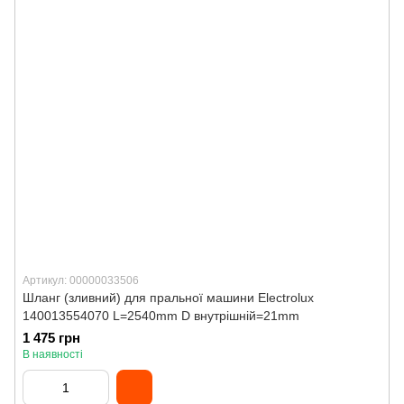
Артикул: 00000033506
Шланг (зливний) для пральної машини Electrolux
140013554070 L=2540mm D внутрішній=21mm
1 475 грн
В наявності