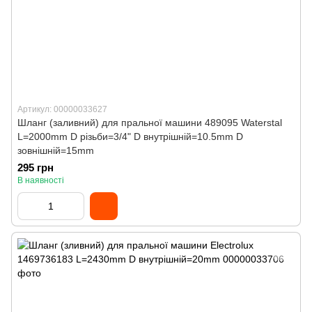
Артикул: 00000033627
Шланг (заливний) для пральної машини 489095 Waterstal
L=2000mm D різьби=3/4" D внутрішній=10.5mm D
зовнішній=15mm
295 грн
В наявності