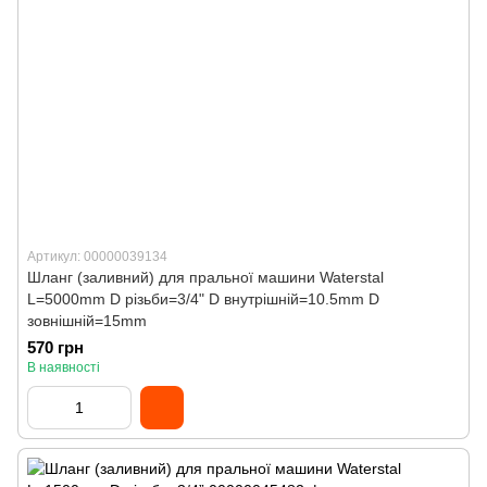
Артикул: 00000039134
Шланг (заливний) для пральної машини Waterstal
L=5000mm D різьби=3/4" D внутрішній=10.5mm D
зовнішній=15mm
570 грн
В наявності