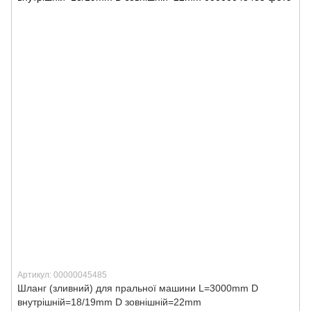
Артикул: 00000045485
Шланг (зливний) для пральної машини L=3000mm D
внутрішній=18/19mm D зовнішній=22mm