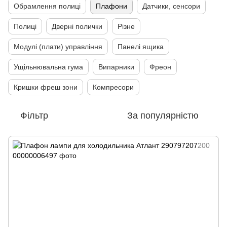
Обрамлення полиці
Плафони
Датчики, сенсори
Полиці
Дверні полички
Різне
Модулі (плати) управління
Панелі ящика
Ущільнювальна гума
Випарники
Фреон
Кришки фреш зони
Компресори
Фільтр
За популярністю