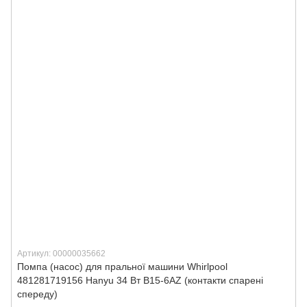
Артикул: 00000035662
Помпа (насос) для пральної машини Whirlpool
481281719156 Hanyu 34 Вт B15-6AZ (контакти спарені
спереду)