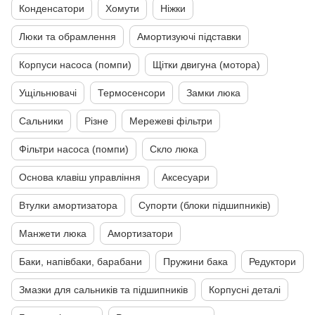
Конденсатори
Хомути
Ніжки
Люки та обрамлення
Амортизуючі підставки
Корпуси насоса (помпи)
Щітки двигуна (мотора)
Ущільнювачі
Термосенсори
Замки люка
Сальники
Різне
Мережеві фільтри
Фільтри насоса (помпи)
Скло люка
Основа клавіш управління
Аксесуари
Втулки амортизатора
Супорти (блоки підшипників)
Манжети люка
Амортизатори
Баки, напівбаки, барабани
Пружини бака
Редуктори
Змазки для сальників та підшипників
Корпусні деталі