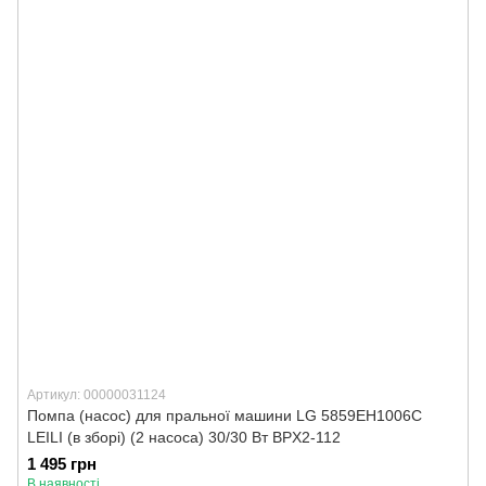
Артикул: 00000031124
Помпа (насос) для пральної машини LG 5859EH1006C
LEILI (в зборі) (2 насоса) 30/30 Вт BPX2-112
1 495 грн
В наявності