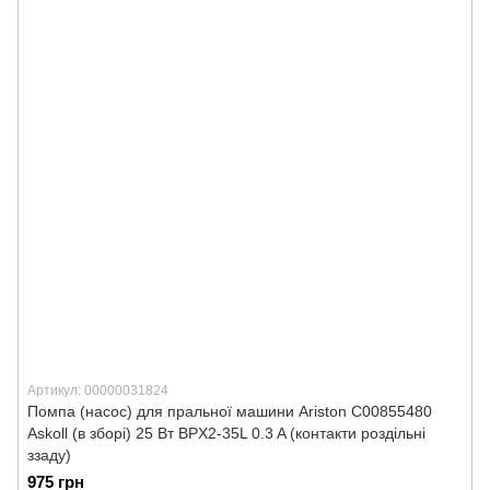
Артикул: 00000031824
Помпа (насос) для пральної машини Ariston С00855480
Askoll (в зборі) 25 Вт BPX2-35L 0.3 A (контакти роздільні
ззаду)
975 грн