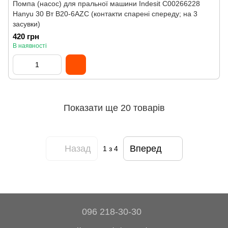
Помпа (насос) для пральної машини Indesit C00266228
Hanyu 30 Вт B20-6AZC (контакти спарені спереду; на 3
засувки)
420 грн
В наявності
Показати ще 20 товарів
Назад
Вперед
1
з 4
096 218-30-30