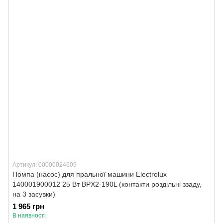
Артикул: 00000024609
Помпа (насос) для пральної машини Electrolux
140001900012 25 Вт BPX2-190L (контакти роздільні ззаду,
на 3 засувки)
1 965 грн
В наявності