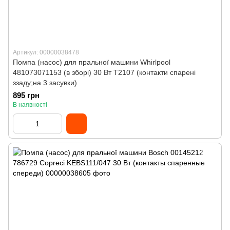
Артикул: 00000038478
Помпа (насос) для пральної машини Whirlpool
481073071153 (в зборі) 30 Вт T2107 (контакти спарені
ззаду;на 3 засувки)
895 грн
В наявності