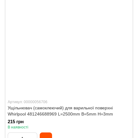
Артикул: 00000056706
Ущільнювач (самоклеючий) для варильної поверхні
Whirlpool 481246688969 L=2500mm B=5mm H=3mm
215 грн
В наявності