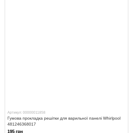
Артикул: 00000011858
Гумова прокладка решітки для варильної панелі Whirlpool
481246368017
195 грн