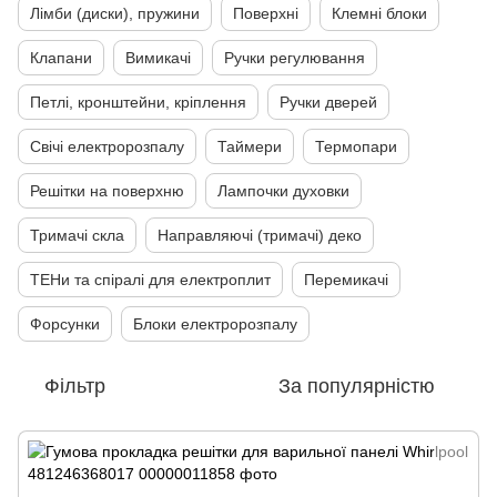
Лімби (диски), пружини
Поверхні
Клемні блоки
Клапани
Вимикачі
Ручки регулювання
Петлі, кронштейни, кріплення
Ручки дверей
Свічі електророзпалу
Таймери
Термопари
Решітки на поверхню
Лампочки духовки
Тримачі скла
Направляючі (тримачі) деко
ТЕНи та спіралі для електроплит
Перемикачі
Форсунки
Блоки електророзпалу
Фільтр
За популярністю