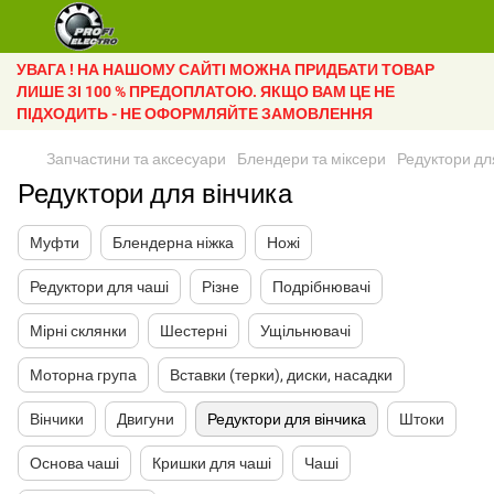
УВАГА ! НА НАШОМУ САЙТІ МОЖНА ПРИДБАТИ ТОВАР
ЛИШЕ ЗІ 100 % ПРЕДОПЛАТОЮ. ЯКЩО ВАМ ЦЕ НЕ
ПІДХОДИТЬ - НЕ ОФОРМЛЯЙТЕ ЗАМОВЛЕННЯ
Запчастини та аксесуари
Блендери та міксери
Редуктори дл
Редуктори для вінчика
Муфти
Блендерна ніжка
Ножі
Редуктори для чаші
Різне
Подрібнювачі
Мірні склянки
Шестерні
Ущільнювачі
Моторна група
Вставки (терки), диски, насадки
Вінчики
Двигуни
Редуктори для вінчика
Штоки
Основа чаші
Кришки для чаші
Чаші