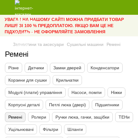
УВАГА ! НА НАШОМУ САЙТІ МОЖНА ПРИДБАТИ ТОВАР
ЛИШЕ ЗІ 100 % ПРЕДОПЛАТОЮ. ЯКЩО ВАМ ЦЕ НЕ
ПІДХОДИТЬ - НЕ ОФОРМЛЯЙТЕ ЗАМОВЛЕННЯ
Запчастини та аксесуари
Сушильні машини
Ремені
Ремені
Різне
Датчики
Замки дверей
Конденсатори
Корзини для сушки
Крильчатки
Модулі (плати) управління
Насоси, помпи
Ніжки
Корпусні деталі
Петлі люка (двері)
Підшипники
Ремені
Ролери
Ручки люка, гачки, защібки
ТЕНи
Ущільнювачі
Фільтри
Шланги