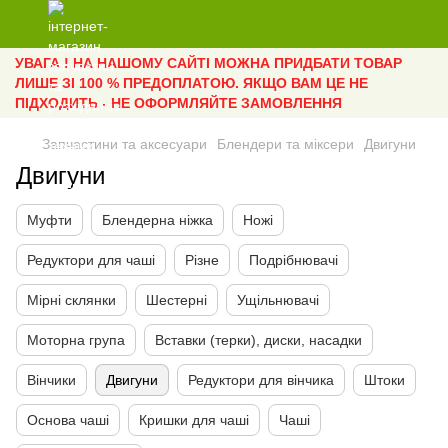
УВАГА ! НА НАШОМУ САЙТІ МОЖНА ПРИДБАТИ ТОВАР
ЛИШЕ ЗІ 100 % ПРЕДОПЛАТОЮ. ЯКЩО ВАМ ЦЕ НЕ
ПІДХОДИТЬ - НЕ ОФОРМЛЯЙТЕ ЗАМОВЛЕННЯ
Запчастини та аксесуари
Блендери та міксери
Двигуни
Двигуни
Муфти
Блендерна ніжка
Ножі
Редуктори для чаші
Різне
Подрібнювачі
Мірні склянки
Шестерні
Ущільнювачі
Моторна група
Вставки (терки), диски, насадки
Вінчики
Двигуни
Редуктори для вінчика
Штоки
Основа чаші
Кришки для чаші
Чаші