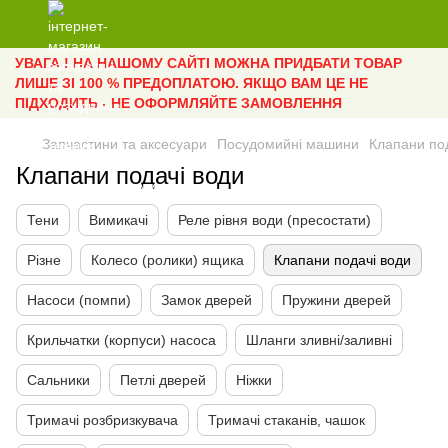
УВАГА ! НА НАШОМУ САЙТІ МОЖНА ПРИДБАТИ ТОВАР
ЛИШЕ ЗІ 100 % ПРЕДОПЛАТОЮ. ЯКЩО ВАМ ЦЕ НЕ
ПІДХОДИТЬ - НЕ ОФОРМЛЯЙТЕ ЗАМОВЛЕННЯ
Запчастини та аксесуари
Посудомийні машини
Клапани по
Клапани подачі води
Тени
Вимикачі
Реле рівня води (пресостати)
Різне
Колесо (ролики) ящика
Клапани подачі води
Насоси (помпи)
Замок дверей
Пружини дверей
Крильчатки (корпуси) насоса
Шланги зливні/заливні
Сальники
Петлі дверей
Ніжки
Тримачі розбризкувача
Тримачі стаканів, чашок